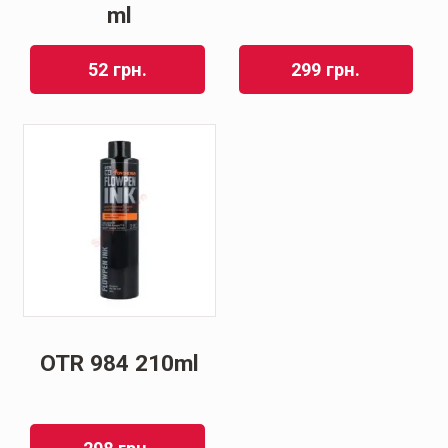
ml
52
грн.
299
грн.
OTR 984 210ml