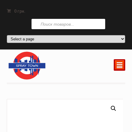
0
грн.
Поиск
товаров
²