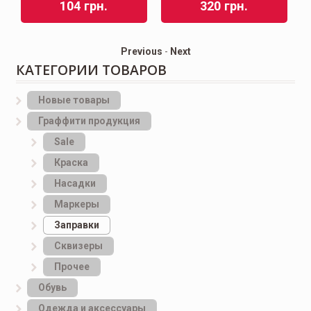
104
грн.
320
грн.
Previous
-
Next
КАТЕГОРИИ ТОВАРОВ
Новые товары
Граффити продукция
Sale
Краска
Насадки
Маркеры
Заправки
Сквизеры
Прочее
Обувь
Одежда и аксессуары