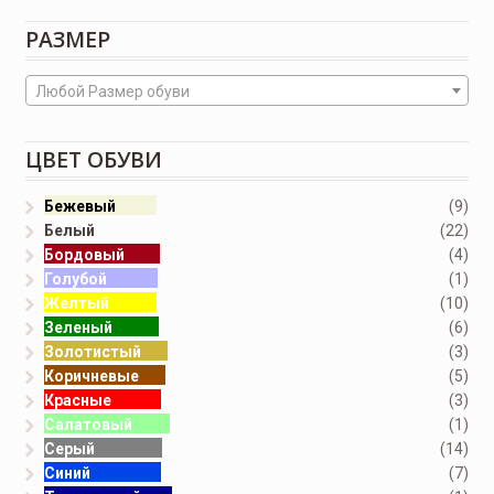
РАЗМЕР
Любой Размер обуви
ЦВЕТ ОБУВИ
Бежевый
(9)
Белый
(22)
Бордовый
(4)
Голубой
(1)
Желтый
(10)
Зеленый
(6)
Золотистый
(3)
Коричневые
(5)
Красные
(3)
Салатовый
(1)
Серый
(14)
Синий
(7)