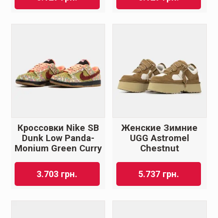
Кроссовки Nike SB
Женские Зимние
Dunk Low Panda-
UGG Astromel
Monium Green Curry
Chestnut
3.703
грн.
5.737
грн.