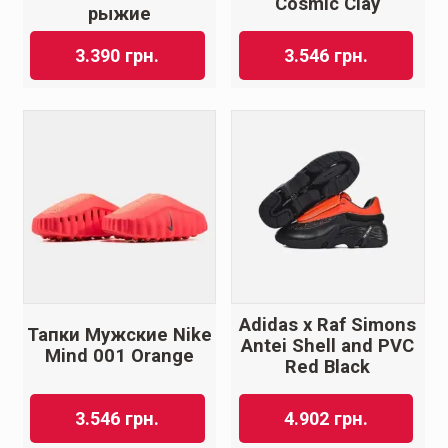
Cosmic Clay
рыжие
3.390
грн.
3.546
грн.
Adidas x Raf Simons
Тапки Мужские Nike
Antei Shell and PVC
Mind 001 Orange
Red Black
3.546
грн.
4.902
грн.