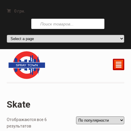
0
грн.
Поиск
товаров
²
Skate
Отображаются все 6
результатов