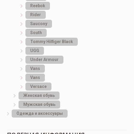
Reebok
Rider
Saucony
South
Tommy Hilfiger Black
UGG
Under Armour
Vans
Vans
Versace
Женская обувь
Мужская обувь
Одежда и аксессуары