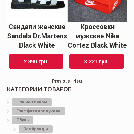
Сандали женские
Кроссовки
К
s
Sandals Dr.Martens
мужские Nike
Black White
Cortez Black White
2.390
грн.
3.221
грн.
Previous
-
Next
КАТЕГОРИИ ТОВАРОВ
Новые товары
Граффити продукция
Обувь
Все бренды