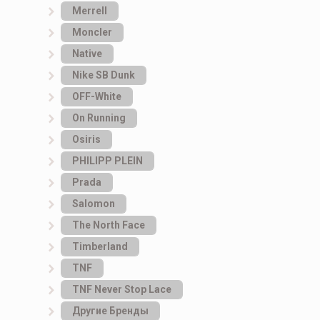
Merrell
Moncler
Native
Nike SB Dunk
OFF-White
On Running
Osiris
PHILIPP PLEIN
Prada
Salomon
The North Face
Timberland
TNF
TNF Never Stop Lace
Другие Бренды