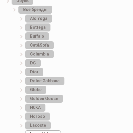
Обувь
Все бренды
Alo Yoga
Bottеga
Buffalo
Cat&Sofa
Columbia
DC
Dior
Dolce Gabbana
Globe
Golden Goose
H0KA
Horoso
Lacoste