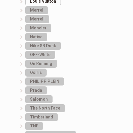
Louis Vuitton
Merrel
Merrell
Moncler
Native
Nike SB Dunk
OFF-White
On Running
Osiris
PHILIPP PLEIN
Prada
Salomon
The North Face
Timberland
TNF