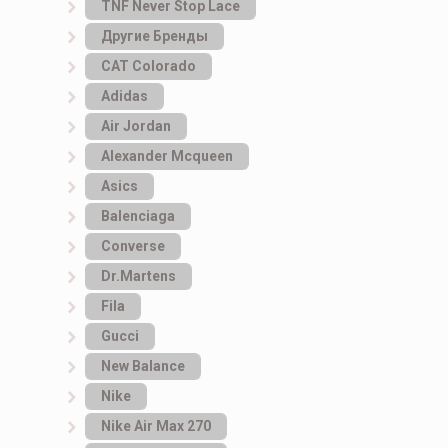
TNF Never Stop Lace
Другие Бренды
САТ Colorado
Adidas
Air Jordan
Alexander Mcqueen
Asics
Balenciaga
Converse
Dr.Martens
Fila
Gucci
New Balance
Nike
Nike Air Max 270