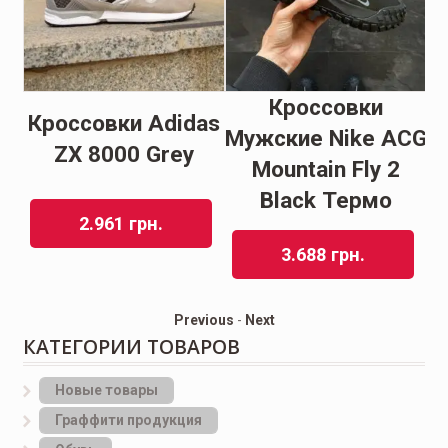
Кроссовки
Кроссовки Adidas
s
Мужские Nike ACG
ZX 8000 Grey
Mountain Fly 2
Black Термо
2.961
грн.
3.688
грн.
Previous
-
Next
КАТЕГОРИИ ТОВАРОВ
Новые товары
Граффити продукция