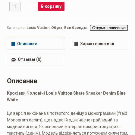
Количество
В корзину
Категории:
Louis Vuitton
,
Обувь
,
Все бренды
,
Женская обувь
Открыть описание
,
Кроссовки женские
,
Повседневные женские
Описание
Характеристики
Отзывы (0)
Описание
Кросівки Чоловічі Louis Vuitton Skate Sneaker Denim Blue
White
Ця версія виконана з потертого деніму з монограмами (fraid
Monogram denim), що надає їй одночасно грайливий та
модний вигляд. Як основний матеріал використовується
текстиль (денім). Модель відрізняється потужним силуетом,