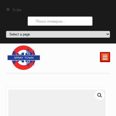
0
грн.
Поиск
товаров
²