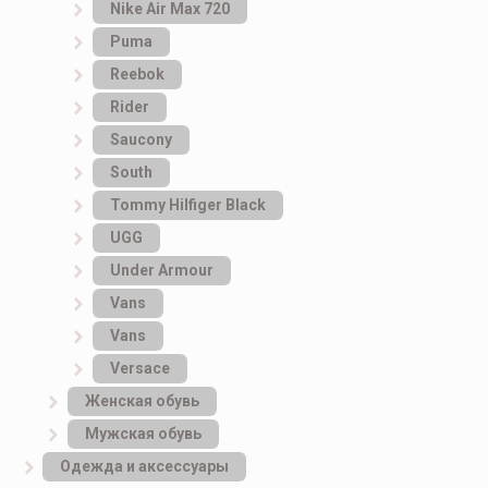
Nike Air Max 720
Puma
Reebok
Rider
Saucony
South
Tommy Hilfiger Black
UGG
Under Armour
Vans
Vans
Versace
Женская обувь
Мужская обувь
Одежда и аксессуары