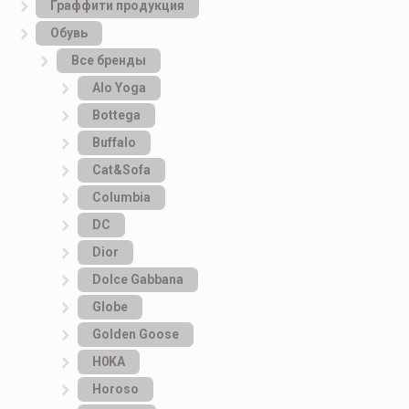
Граффити продукция
Обувь
Все бренды
Alo Yoga
Bottеga
Buffalo
Cat&Sofa
Columbia
DC
Dior
Dolce Gabbana
Globe
Golden Goose
H0KA
Horoso