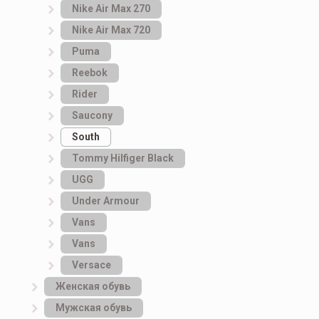
Nike Air Max 270
Nike Air Max 720
Puma
Reebok
Rider
Saucony
South
Tommy Hilfiger Black
UGG
Under Armour
Vans
Vans
Versace
Женская обувь
Мужская обувь