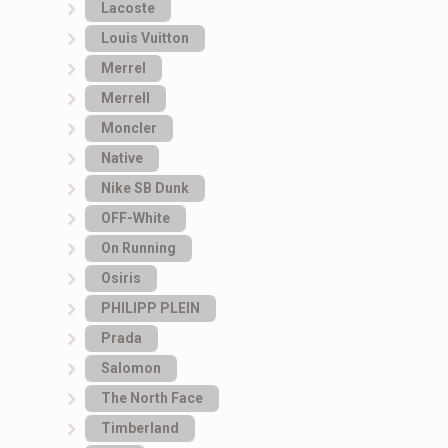
Lacoste
Louis Vuitton
Merrel
Merrell
Moncler
Native
Nike SB Dunk
OFF-White
On Running
Osiris
PHILIPP PLEIN
Prada
Salomon
The North Face
Timberland