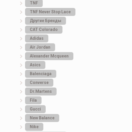
TNF
TNF Never Stop Lace
Другие Бренды
САТ Colorado
Adidas
Air Jordan
Alexander Mcqueen
Asics
Balenciaga
Converse
Dr.Martens
Fila
Gucci
New Balance
Nike