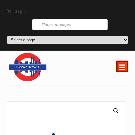
0
грн.
Поиск
товаров
²