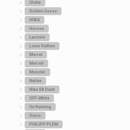
Globe
Golden Goose
H0KA
Horoso
Lacoste
Louis Vuitton
Merrel
Merrell
Moncler
Native
Nike SB Dunk
OFF-White
On Running
Osiris
PHILIPP PLEIN