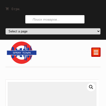
0
грн.
Поиск
товаров
²