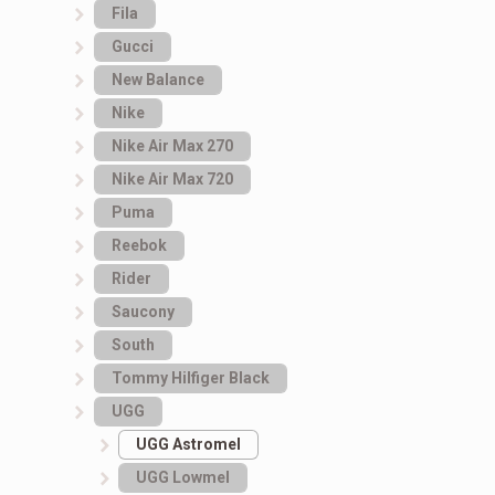
Fila
Gucci
New Balance
Nike
Nike Air Max 270
Nike Air Max 720
Puma
Reebok
Rider
Saucony
South
Tommy Hilfiger Black
UGG
UGG Astromel
UGG Lowmel