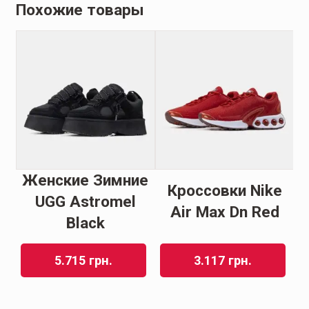
Похожие товары
Женские Зимние
Кроссовки Nike
as
UGG Astromel
Air Max Dn Red
a
Black
5.715
грн.
3.117
грн.