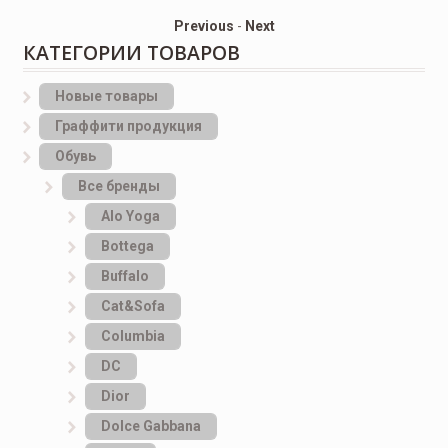
Previous
-
Next
КАТЕГОРИИ ТОВАРОВ
Новые товары
Граффити продукция
Обувь
Все бренды
Alo Yoga
Bottеga
Buffalo
Cat&Sofa
Columbia
DC
Dior
Dolce Gabbana