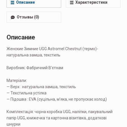
Описание
Характеристики
Отзывы (0)
Описание
Женские Зимние UGG Astromel Chestnut (термо)-
натуральна замша, текстиль
Виробник: Фабричний Вʼєтнам
Матеріали:
— Верх : натуральна замша, текстиль
— Текстильна устілка
— Підошва : EVA (суцільна, мʼяка, не пропускає холод)
Комплектація: чорна коробка UGG, наліпки, пакувальний
папір UGG, книжечка та картонна візитівка, додаткові
шнурки