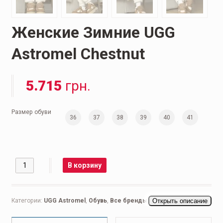
Женские Зимние UGG
Astromel Chestnut
5.715
грн.
Размер обуви
36
37
38
39
40
41
Количество
В корзину
Категории:
UGG Astromel
,
Обувь
,
Все бренды
,
UGG
Открыть описание
,
Женская
обувь
,
Ботинки женские
,
Повседневные женские