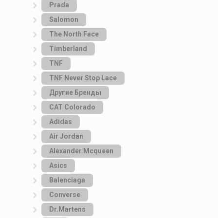
Prada
Salomon
The North Face
Timberland
TNF
TNF Never Stop Lace
Другие Бренды
САТ Colorado
Adidas
Air Jordan
Alexander Mcqueen
Asics
Balenciaga
Converse
Dr.Martens