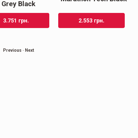
Grey Black
3.751
грн.
2.553
грн.
Previous
-
Next