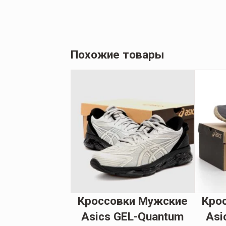
Похожие товары
овки Fila
tor II FUR
имние
97
грн.
Кроссовки Мужские
Кро
Asics GEL-Quantum
Asi