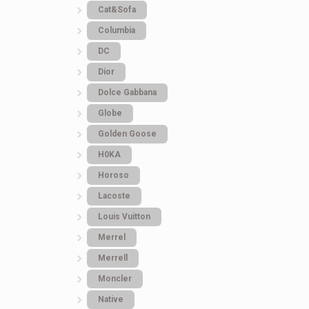
Cat&Sofa
Columbia
DC
Dior
Dolce Gabbana
Globe
Golden Goose
H0KA
Horoso
Lacoste
Louis Vuitton
Merrel
Merrell
Moncler
Native