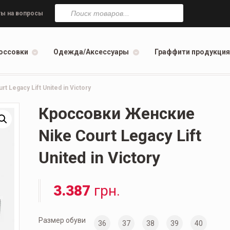
Поиск
товаров
ы на вопросы
оссовки
Одежда/Аксессуары
Граффити продукция
Legacy Lift United in Victory
Кроссовки Женские
Nike Court Legacy Lift
United in Victory
3.387
грн.
Размер обуви
36
37
38
39
40