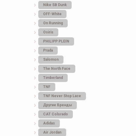
Nike SB Dunk
OFF-White
On Running
Osiris
PHILIPP PLEIN
Prada
Salomon
The North Face
Timberland
TNF
TNF Never Stop Lace
Другие Бренды
САТ Colorado
Adidas
Air Jordan