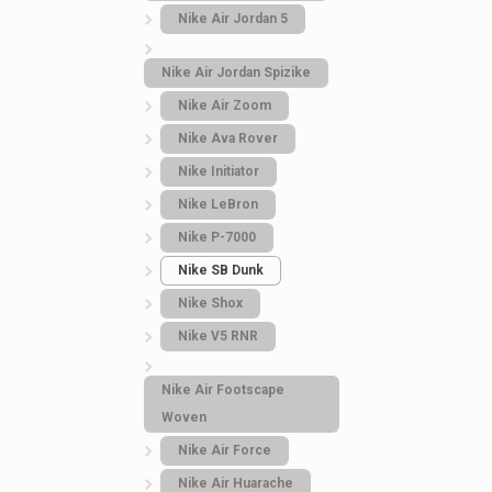
Nike Air Jordan 5
Nike Air Jordan Spizike
Nike Air Zoom
Nike Ava Rover
Nike Initiator
Nike LeBron
Nike P-7000
Nike SB Dunk
Nike Shox
Nike V5 RNR
Nike Air Footscape
Woven
Кроссовки женские
Сапоги.UGG louis
Nike Air Force
Nike Air Force x LV
vuitton hacks Зимни
Nike Air Huarache