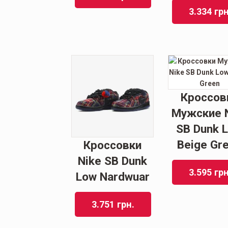
3.334
грн
Кроссов
Мужские 
SB Dunk 
Beige Gr
Кроссовки
Nike SB Dunk
3.595
грн
Low Nardwuar
3.751
грн.