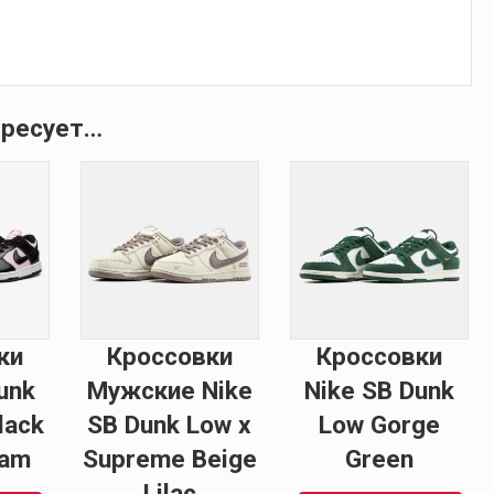
ересует…
ки
Кроссовки
Кроссовки
unk
Мужские Nike
Nike SB Dunk
lack
SB Dunk Low x
Low Gorge
oam
Supreme Beige
Green
Lilac