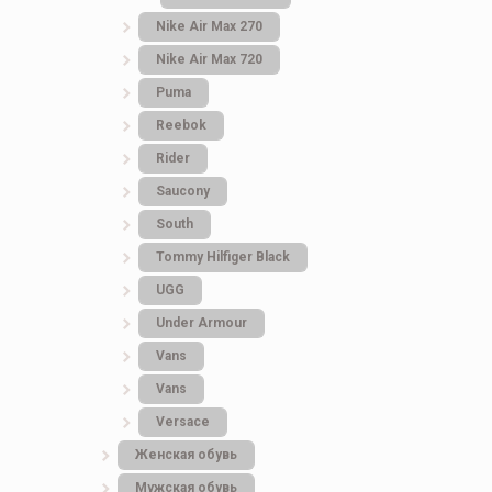
Nike Air Max 270
Nike Air Max 720
Puma
Reebok
Rider
Saucony
South
Tommy Hilfiger Black
UGG
Under Armour
Vans
Vans
Versace
Женская обувь
Мужская обувь