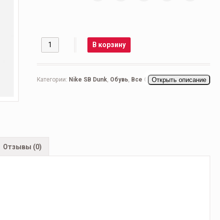
Количество
В корзину
Категории:
Nike SB Dunk
,
Обувь
,
Все бренды
Открыть описание
,
Женская
обувь
,
Беговые женские
,
Кроссовки женские
,
Повседневные женские
Отзывы (0)