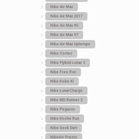
White
Nike Air Max
Nike Air Max 2017
2.866
грн.
2.709
грн.
Nike Air Max 95
Nike Air Max 97
Nike Air Max Uptempo
Nike Cortez
Nike Flyknit Lunar 3
Nike Free Run
Nike Kobe XI
Nike LunarCharge
Nike MD Runner 2
Nike Pegasus
Nike Roshe Run
Nike Sock Dart
NikeAir Presto