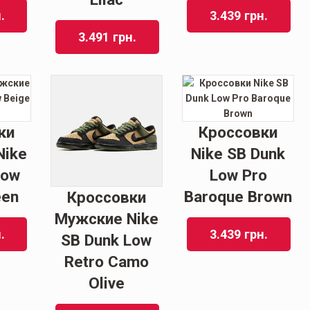
.
3.439
грн.
3.491
грн.
ки
Кроссовки
Nike
Nike SB Dunk
Low
Low Pro
een
Baroque Brown
Кроссовки
Мужские Nike
.
3.439
грн.
SB Dunk Low
Retro Camo
Olive