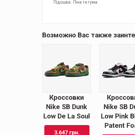
Підошва : Піна та гума
Возможно Вас также заинт
Кроссовки
Кроссов
Nike SB Dunk
Nike SB D
Low De La Soul
Low Pink B
Patent F
3.647
грн.