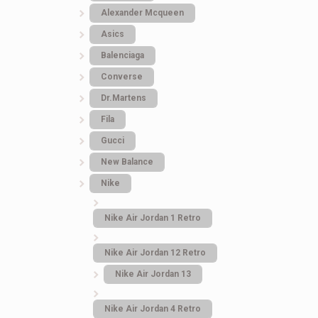
Alexander Mcqueen
Asics
Balenciaga
Converse
Dr.Martens
Fila
Gucci
New Balance
Nike
Nike Air Jordan 1 Retro
Nike Air Jordan 12 Retro
Nike Air Jordan 13
Nike Air Jordan 4 Retro