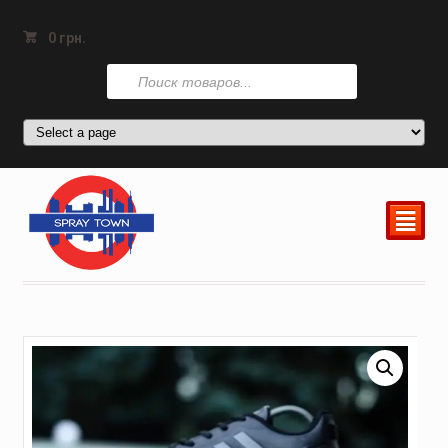
0
грн.
Поиск
товаров
²