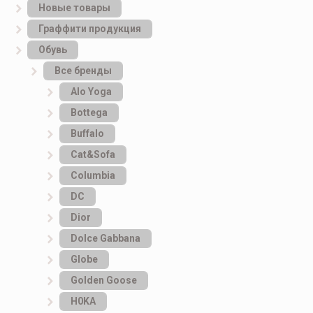
Новые товары
Граффити продукция
Обувь
Все бренды
Alo Yoga
Bottеga
Buffalo
Cat&Sofa
Columbia
DC
Dior
Dolce Gabbana
Globe
Golden Goose
H0KA