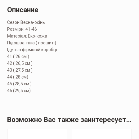
Описание
Сезон:Весна-осінь
Розміри: 41-46
Матеріал: Еко-кожа
Підошва: піна ( прошиті)
Ідуть в фірмовій коробці
41 ( 26 см )
42 ( 26,5 см )
43 ( 27,5 см )
44 ( 28 см)
45 (28,5 см )
46 (29,5 см)
Возможно Вас также заинтересует…