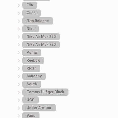
Fila
Gucci
New Balance
Nike
Nike Air Max 270
Nike Air Max 720
Puma
Reebok
Rider
Saucony
South
Tommy Hilfiger Black
UGG
Under Armour
Vans