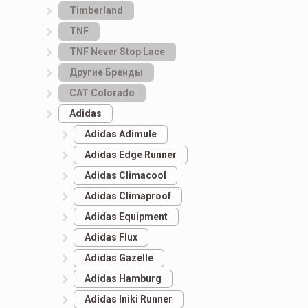
Timberland
TNF
TNF Never Stop Lace
Другие Бренды
САТ Colorado
Adidas
Adidas Adimule
Adidas Edge Runner
Adidas Climacool
Adidas Climaproof
Adidas Equipment
Adidas Flux
Adidas Gazelle
Adidas Hamburg
Adidas Iniki Runner