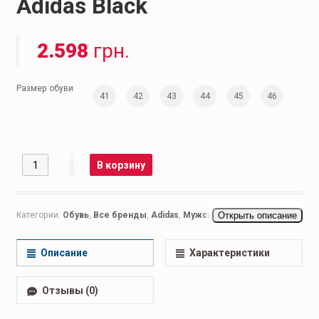
Adidas Black
2.598
грн.
Размер обуви
41
42
43
44
45
46
Количество
В корзину
Категории:
Обувь
,
Все бренды
,
Adidas
,
Мужская обувь
Открыть описание
,
Беговые
мужские
,
Кроссовки мужские
,
Повседневные мужские
Описание
Характеристики
Отзывы (0)