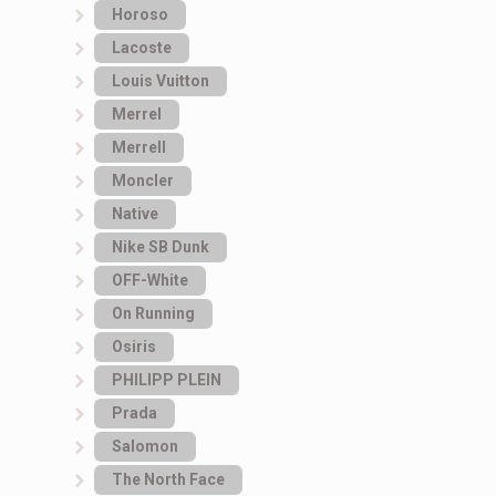
Horoso
Lacoste
Louis Vuitton
Merrel
Merrell
Moncler
Native
Nike SB Dunk
OFF-White
On Running
Osiris
PHILIPP PLEIN
Prada
Salomon
The North Face