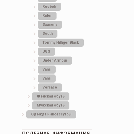
Reebok
Rider
Saucony
South
Tommy Hilfiger Black
UGG
Under Armour
Vans
Vans
Versace
Женская обувь
Мужская обувь
Одежда и аксессуары
ПОЛЕЗНАЯ ИНФОРМАЦИЯ