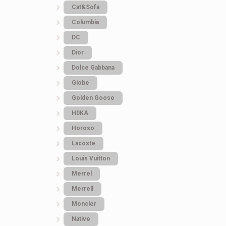
Cat&Sofa
Columbia
DC
Dior
Dolce Gabbana
Globe
Golden Goose
H0KA
Horoso
Lacoste
Louis Vuitton
Merrel
Merrell
Moncler
Native