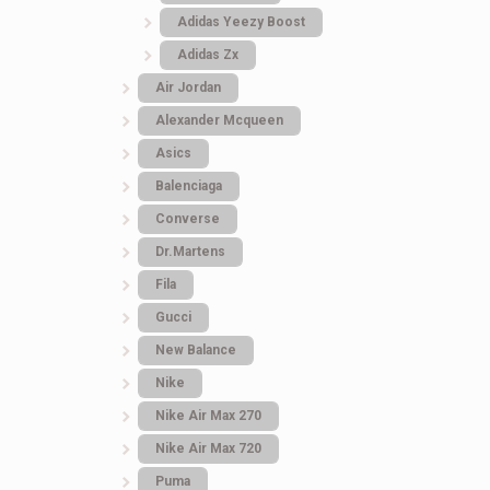
Adidas Yeezy Boost
Adidas Zx
Air Jordan
Alexander Mcqueen
Asics
Balenciaga
Converse
Dr.Martens
Fila
Gucci
New Balance
Nike
Nike Air Max 270
Nike Air Max 720
Puma