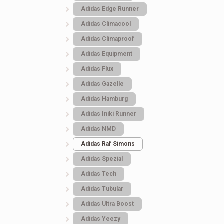
Sneakerboot Термо
Freshgoods Black Ic
Adidas Edge Runner
Adidas Climacool
3.585
грн.
3.273
грн.
Adidas Climaproof
Adidas Equipment
Adidas Flux
Adidas Gazelle
Adidas Hamburg
Adidas Iniki Runner
Adidas NMD
Adidas Raf Simons
Adidas Spezial
Adidas Tech
Adidas Tubular
Adidas Ultra Boost
Adidas Yeezy