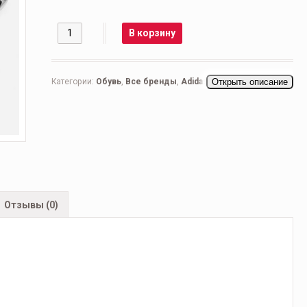
Количество
В корзину
Категории:
Обувь
,
Все бренды
,
Adidas Raf Simons
Открыть описание
,
Мужская обувь
,
Беговые мужские
,
Кроссовки мужские
,
Повседневные мужские
Отзывы (0)