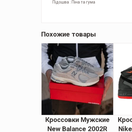
Підошва : Піна та гума
Похожие товары
ки Женские
Кроссовки Мужские
Кро
Force 1 White
New Balance 2002R
Nike