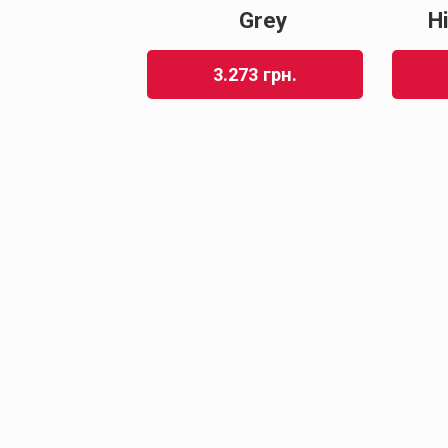
Grey
Grey
H
01
грн.
3.273
грн.