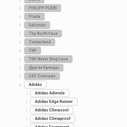
PHILIPP PLEIN
Prada
Salomon
The North Face
Timberland
TNF
TNF Never Stop Lace
Другие Бренды
САТ Colorado
Adidas
Adidas Adimule
Adidas Edge Runner
Adidas Climacool
Adidas Climaproof