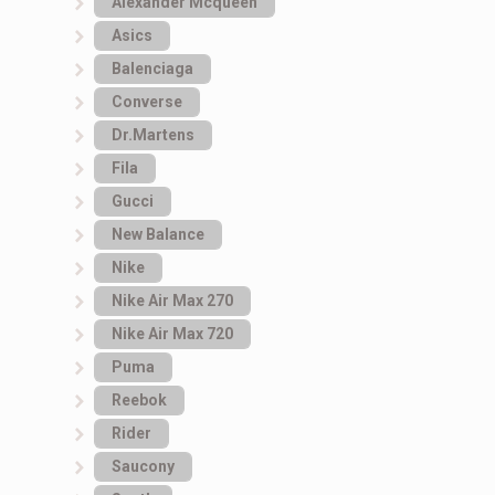
Alexander Mcqueen
Asics
Balenciaga
Converse
Dr.Martens
Fila
Gucci
New Balance
Nike
Nike Air Max 270
Nike Air Max 720
Puma
Reebok
Rider
Saucony