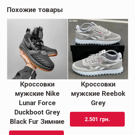
Похожие товары
Кроссовки
Кроссовки
ir
мужские Nike
мужские Reebok
e
Lunar Force
Grey
Duckboot Grey
2.501
грн.
Black Fur Зимние