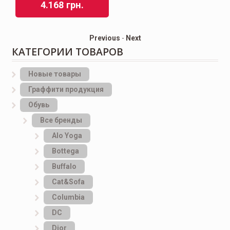
4.168
грн.
Previous
-
Next
КАТЕГОРИИ ТОВАРОВ
Новые товары
Граффити продукция
Обувь
Все бренды
Alo Yoga
Bottеga
Buffalo
Cat&Sofa
Columbia
DC
Dior