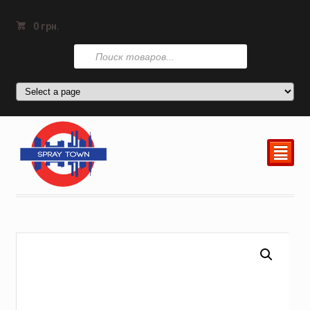
0
грн.
Поиск
товаров
²