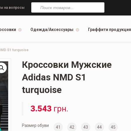
Поиск
товаров
ы на вопросы
оссовки
Одежда/Аксессуары
Граффити продукция
MD S1 turquoise
Кроссовки Мужские
Adidas NMD S1
turquoise
3.543
грн.
Размер обуви
41
42
43
44
45