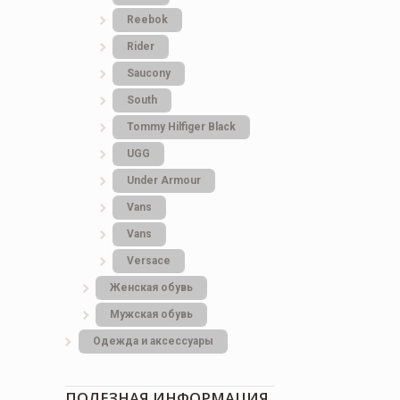
Reebok
Rider
Saucony
South
Tommy Hilfiger Black
UGG
Under Armour
Vans
Vans
Versace
Женская обувь
Мужская обувь
Одежда и аксессуары
ПОЛЕЗНАЯ ИНФОРМАЦИЯ