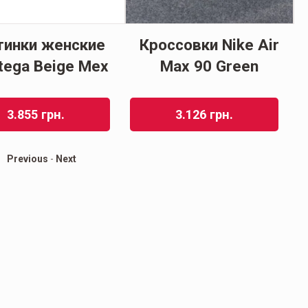
тинки женские
Кроссовки Nike Air
N
tеga Beige Мех
Max 90 Green
3.855
грн.
3.126
грн.
Previous
-
Next