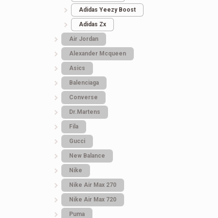
Adidas Yeezy Boost
Adidas Zx
Air Jordan
Alexander Mcqueen
Asics
Balenciaga
Converse
Dr.Martens
Fila
Gucci
New Balance
Nike
Nike Air Max 270
Nike Air Max 720
Puma