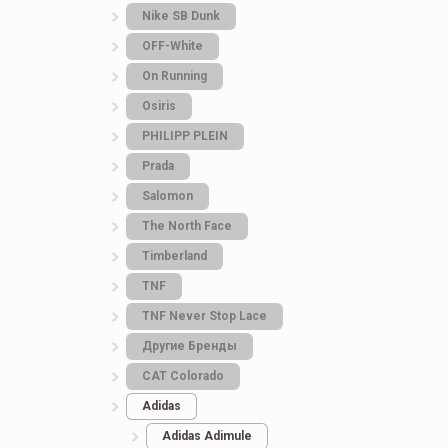
Nike SB Dunk
OFF-White
On Running
Osiris
PHILIPP PLEIN
Prada
Salomon
The North Face
Timberland
TNF
TNF Never Stop Lace
Другие Бренды
САТ Colorado
Adidas
Adidas Adimule