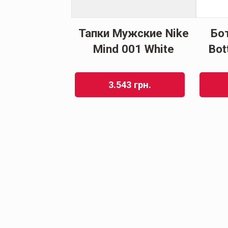
ки Мужские
Тапки Мужские Nike
Бо
g Kinetica II
Mind 001 White
Bot
e Black
95
грн.
3.543
грн.