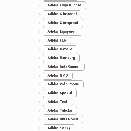
Adidas Edge Runner
Кроссовки женские
Adidas Climacool
Кроссовки Adidas R
ew Balance 574 White
Adidas Climaproof
Simons Cylon-21 Gr
Зимние
Adidas Equipment
Adidas Flux
3.543
грн.
4.585
грн.
Adidas Gazelle
Adidas Hamburg
Adidas Iniki Runner
Adidas NMD
Adidas Raf Simons
Adidas Spezial
Adidas Tech
Adidas Tubular
Adidas Ultra Boost
Adidas Yeezy