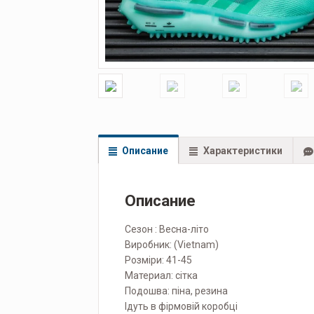
Описание
Характеристики
Описание
Сезон : Весна-літо
Виробник: (Vietnam)
Розміри: 41-45
Материал: сітка
Подошва: піна, резина
Ідуть в фірмовій коробці