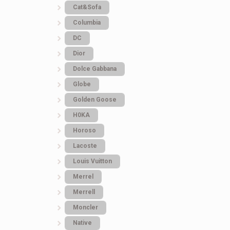
Cat&Sofa
Columbia
DC
Dior
Dolce Gabbana
Globe
Golden Goose
H0KA
Horoso
Lacoste
Louis Vuitton
Merrel
Merrell
Moncler
Native