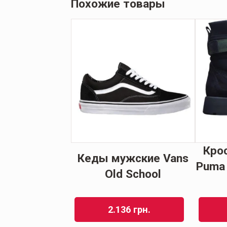
Похожие товары
ки мужские
Кро
Кеды мужские Vans
 Shadowturf
Puma 
Old School
y Термо
39
грн.
2.136
грн.