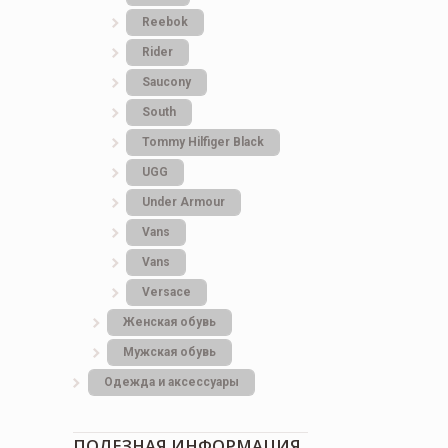
Reebok
Rider
Saucony
South
Tommy Hilfiger Black
UGG
Under Armour
Vans
Vans
Versace
Женская обувь
Мужская обувь
Одежда и аксессуары
ПОЛЕЗНАЯ ИНФОРМАЦИЯ