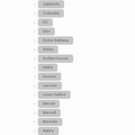
Cat&Sofa
Columbia
DC
Dior
Dolce Gabbana
Globe
Golden Goose
H0KA
Horoso
Lacoste
Louis Vuitton
Merrel
Merrell
Moncler
Native