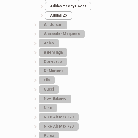
Adidas Yeezy Boost
Adidas Zx
Air Jordan
Alexander Mcqueen
Asics
Balenciaga
Converse
Dr.Martens
Fila
Gucci
New Balance
Nike
Nike Air Max 270
Nike Air Max 720
Puma