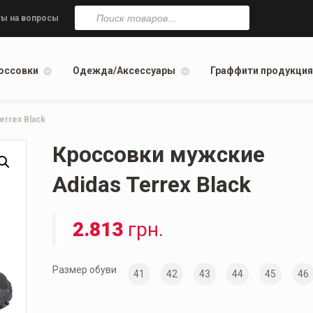
Поиск
товаров
ы на вопросы
оссовки
Одежда/Аксессуары
Граффити продукция
rrex Black
Кроссовки мужские
Adidas Terrex Black
2.813
грн.
Размер обуви
41
42
43
44
45
46