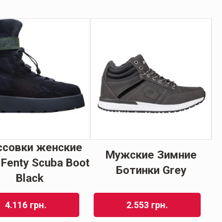
ссовки женские
Мужские Зимние
Fenty Scuba Boot
N
Ботинки Grey
Black
4.116
грн.
2.553
грн.