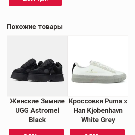
Похожие товары
e
Женские Зимние
Кроссовки Puma x
o
UGG Astromel
Han Kjobenhavn
Black
White Grey
B