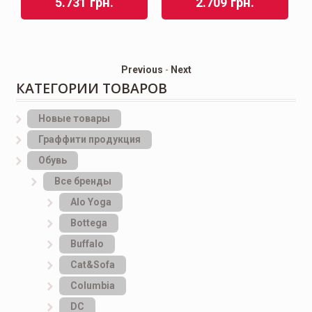
5.731
грн.
2.709
грн.
Previous
-
Next
КАТЕГОРИИ ТОВАРОВ
Новые товары
Граффити продукция
Обувь
Все бренды
Alo Yoga
Bottеga
Buffalo
Cat&Sofa
Columbia
DC