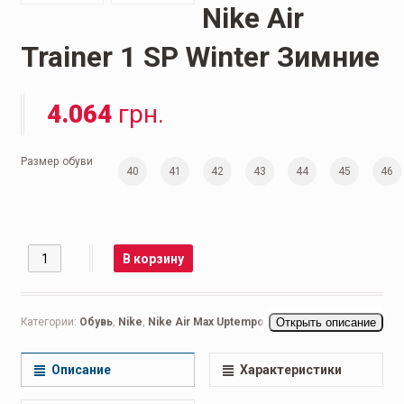
Nike Air
Trainer 1 SP Winter Зимние
4.064
грн.
Размер обуви
40
41
42
43
44
45
46
Количество
В корзину
Категории:
Обувь
,
Nike
,
Nike Air Max Uptempo
,
Мужская обувь
Открыть описание
,
Беговые мужские
,
Кроссовки мужские
,
Повседневные мужские
Описание
Характеристики