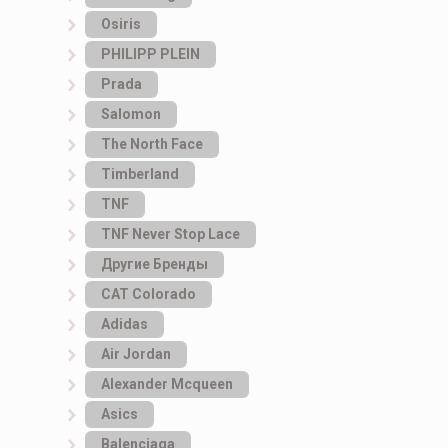
Osiris
PHILIPP PLEIN
Prada
Salomon
The North Face
Timberland
TNF
TNF Never Stop Lace
Другие Бренды
САТ Colorado
Adidas
Air Jordan
Alexander Mcqueen
Asics
Balenciaga