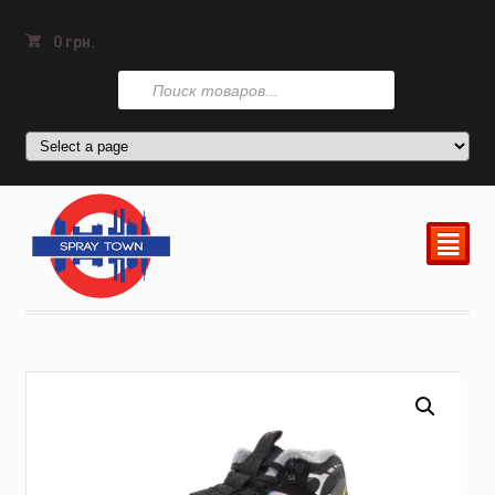
0
грн.
Поиск
товаров
²