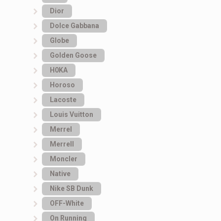
Dior
Dolce Gabbana
Globe
Golden Goose
H0KA
Horoso
Lacoste
Louis Vuitton
Merrel
Merrell
Moncler
Native
Nike SB Dunk
OFF-White
On Running