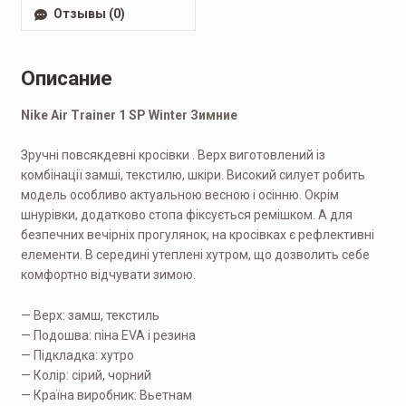
Отзывы (0)
Описание
Nike Air Trainer 1 SP Winter Зимние
Зручні повсякдевні кросівки . Верх виготовлений із
комбінації замші, текстилю, шкіри. Високий силует робить
модель особливо актуальною весною і осінню. Окрім
шнурівки, додатково стопа фіксується ремішком. А для
безпечних вечірніх прогулянок, на кросівках є рефлективні
елементи. В середині утеплені хутром, що дозволить себе
комфортно відчувати зимою.
— Верх: замш, текстиль
— Подошва: піна EVA і резина
— Підкладка: хутро
— Колір: сірий, чорний
— Країна виробник: Вьетнам