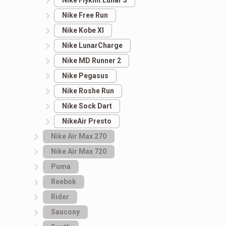
Nike Flyknit Lunar 3
Nike Free Run
Nike Kobe XI
Nike LunarCharge
Nike MD Runner 2
Nike Pegasus
Nike Roshe Run
Nike Sock Dart
NikeAir Presto
Nike Air Max 270
Nike Air Max 720
Puma
Reebok
Rider
Saucony