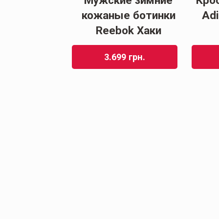
Мужские зимние
Кро
ки Мужские
кожаные ботинки
Adi
nce 574 Black
Reebok Хаки
26
грн.
3.699
грн.