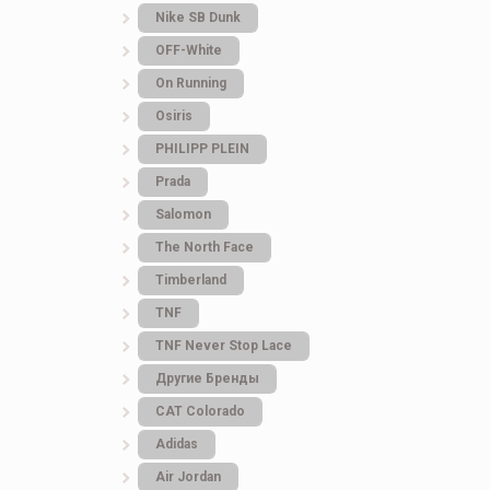
Nike SB Dunk
OFF-White
On Running
Osiris
PHILIPP PLEIN
Prada
Salomon
The North Face
Timberland
TNF
TNF Never Stop Lace
Другие Бренды
САТ Colorado
Adidas
Air Jordan