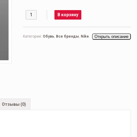
Количество
В корзину
Категории:
Обувь
,
Все бренды
,
Nike
,
Nike Air Max
Открыть описание
,
Мужская обувь
,
Беговые мужские
,
Кроссовки мужские
,
Повседневные мужские
Отзывы (0)