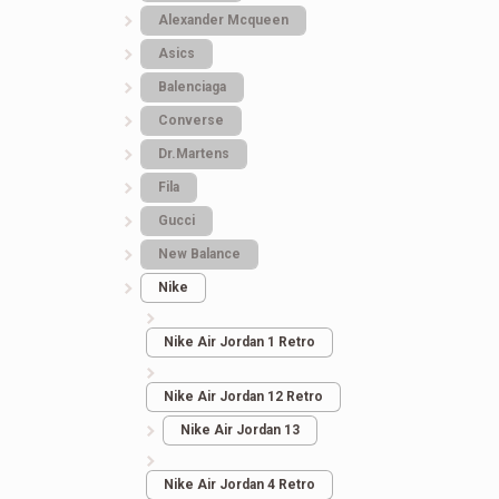
Кроссовки Женски
енские Зимние UGG
Alexander Mcqueen
Adidas Samba Wale
ight Grey Mini Lacquer
Asics
Bonner
Balenciaga
Converse
3.699
грн.
3.699
грн.
Dr.Martens
Fila
Gucci
New Balance
Nike
Nike Air Jordan 1 Retro
Nike Air Jordan 12 Retro
Nike Air Jordan 13
Nike Air Jordan 4 Retro