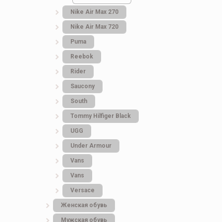
Nike Air Max 270
Nike Air Max 720
Puma
Reebok
Rider
Saucony
South
Tommy Hilfiger Black
UGG
Under Armour
Vans
Vans
Versace
Женская обувь
Мужская обувь