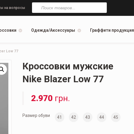
Поиск
товаров
ы на вопросы
оссовки
Одежда/Аксессуары
Граффити продукция
zer Low 77
Кроссовки мужские
Nike Blazer Low 77
2.970
грн.
Размер обуви
41
42
43
44
45