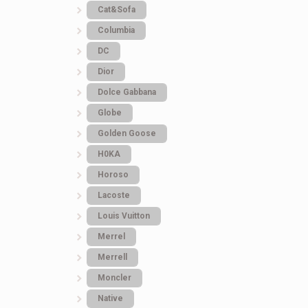
Cat&Sofa
Columbia
DC
Dior
Dolce Gabbana
Globe
Golden Goose
H0KA
Horoso
Lacoste
Louis Vuitton
Merrel
Merrell
Moncler
Native