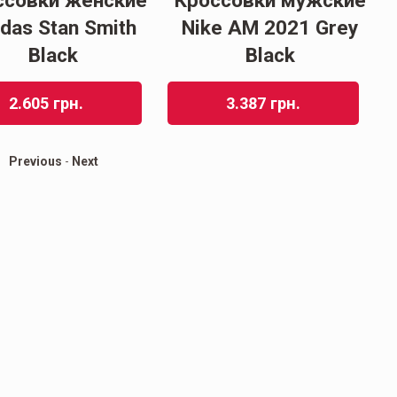
ссовки женские
Кроссовки мужские
Ж
das Stan Smith
Nike АМ 2021 Grey
L
Black
Black
2.605
грн.
3.387
грн.
Previous
-
Next