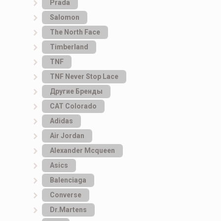
Prada
Salomon
The North Face
Timberland
TNF
TNF Never Stop Lace
Другие Бренды
САТ Colorado
Adidas
Air Jordan
Alexander Mcqueen
Asics
Balenciaga
Converse
Dr.Martens