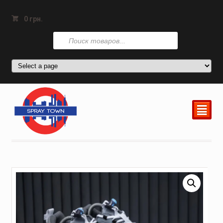
0
грн.
Поиск
товаров
²