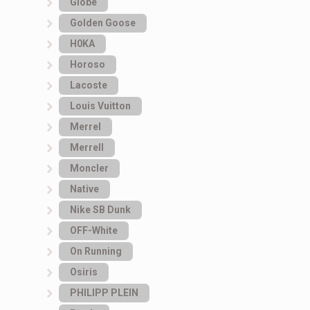
Globe
Golden Goose
H0KA
Horoso
Lacoste
Louis Vuitton
Merrel
Merrell
Moncler
Native
Nike SB Dunk
OFF-White
On Running
Osiris
PHILIPP PLEIN