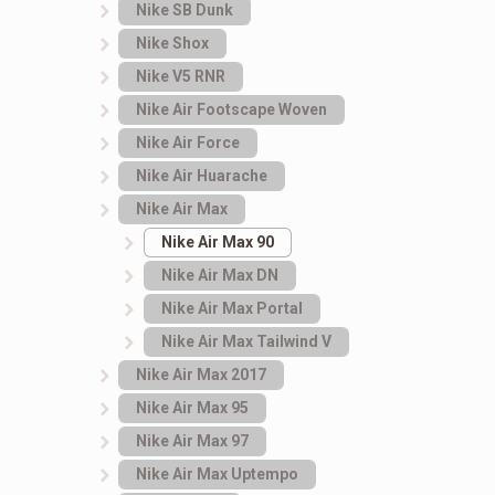
Nike SB Dunk
Nike Shox
Nike V5 RNR
Nike Air Footscape Woven
Nike Air Force
Nike Air Huarache
Nike Air Max
Nike Air Max 90
Nike Air Max DN
Nike Air Max Portal
Nike Air Max Tailwind V
Nike Air Max 2017
Nike Air Max 95
Nike Air Max 97
Nike Air Max Uptempo