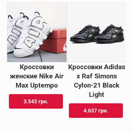
Кроссовки
Кроссовки Adidas
s
женские Nike Air
x Raf Simons
М
k
Max Uрtemрo
Cylon-21 Black
Light
W
3.543
грн.
4.637
грн.