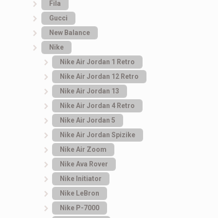
Fila
Gucci
New Balance
Nike
Nike Air Jordan 1 Retro
Nike Air Jordan 12 Retro
Nike Air Jordan 13
Nike Air Jordan 4 Retro
Nike Air Jordan 5
Nike Air Jordan Spizike
Nike Air Zoom
Nike Ava Rover
Nike Initiator
Nike LeBron
Nike P-7000