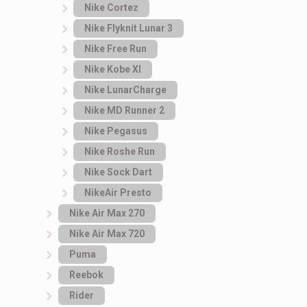
Nike Cortez
Nike Flyknit Lunar 3
Nike Free Run
Nike Kobe XI
Nike LunarCharge
Nike MD Runner 2
Nike Pegasus
Nike Roshe Run
Nike Sock Dart
NikeAir Presto
Nike Air Max 270
Nike Air Max 720
Puma
Reebok
Rider