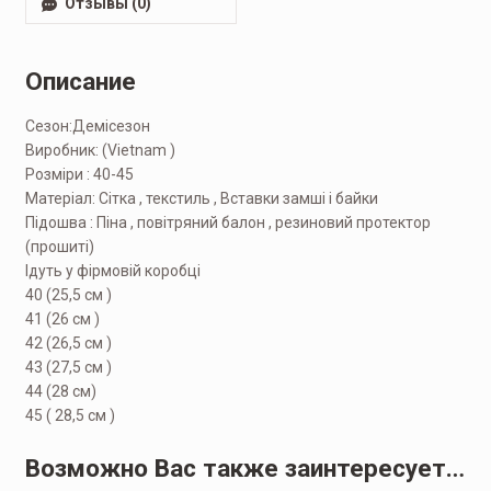
Отзывы (0)
Описание
Сезон:Демісезон
Виробник: (Vietnam )
Розміри : 40-45
Матеріал: Сітка , текстиль , Вставки замші і байки
Підошва : Піна , повітряний балон , резиновий протектор
(прошиті)
Ідуть у фірмовій коробці
40 (25,5 см )
41 (26 см )
42 (26,5 см )
43 (27,5 см )
44 (28 см)
45 ( 28,5 см )
Возможно Вас также заинтересует…