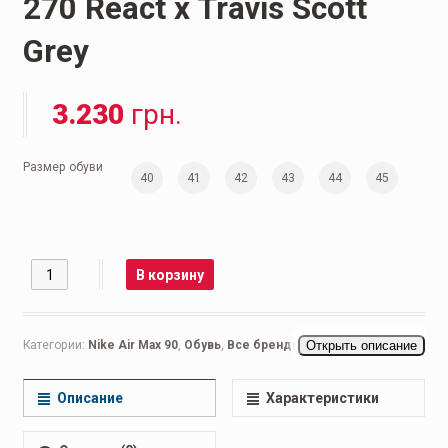
270 Reасt x Trаvis Scоtt
Grey
3.230
грн.
Размер обуви
40
41
42
43
44
45
Количество
В корзину
Категории:
Nike Air Max 90
,
Обувь
,
Все бренды
,
Открыть описание
Nike Air Max
,
Мужская обувь
,
Беговые мужские
,
Кроссовки мужские
,
Повседневные мужские
Описание
Характеристики