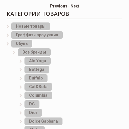
Previous
-
Next
КАТЕГОРИИ ТОВАРОВ
Новые товары
Граффити продукция
Обувь
Все бренды
Alo Yoga
Bottеga
Buffalo
Cat&Sofa
Columbia
DC
Dior
Dolce Gabbana