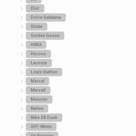
Dior
Dolce Gabbana
Globe
Golden Goose
H0KA
Horoso
Lacoste
Louis Vuitton
Merrel
Merrell
Moncler
Native
Nike SB Dunk
OFF-White
On Running