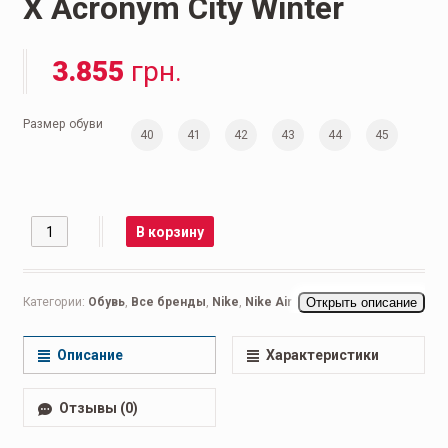
X Acronym City Winter
3.855
грн.
Размер обуви
40
41
42
43
44
45
Количество
В корзину
Категории:
Обувь
,
Все бренды
,
Nike
,
Nike Air Force
Открыть описание
,
Мужская
обувь
,
Ботинки мужские
Описание
Характеристики
Отзывы (0)