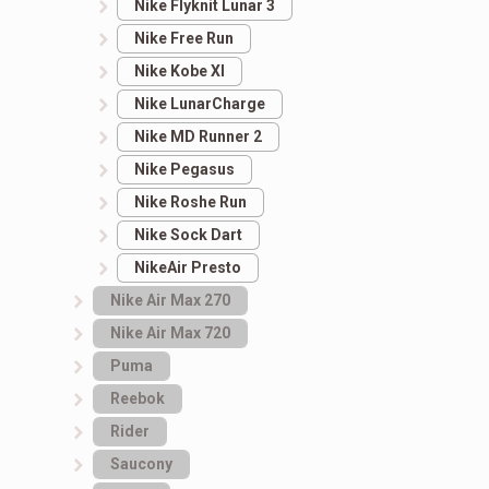
Nike Flyknit Lunar 3
Nike Free Run
Nike Kobe XI
Nike LunarCharge
Nike MD Runner 2
Nike Pegasus
Nike Roshe Run
Nike Sock Dart
NikeAir Presto
Nike Air Max 270
Nike Air Max 720
Puma
Reebok
Rider
Saucony