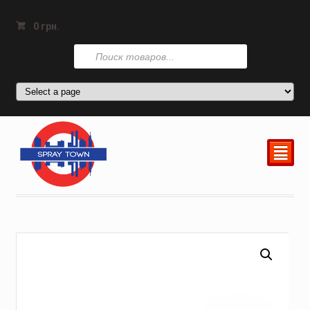
0
грн.
Поиск
товаров
²