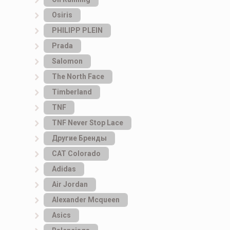
Osiris
PHILIPP PLEIN
Prada
Salomon
The North Face
Timberland
TNF
TNF Never Stop Lace
Другие Бренды
САТ Colorado
Adidas
Air Jordan
Alexander Mcqueen
Asics