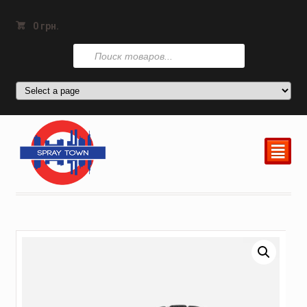
0
грн.
Поиск
товаров
²