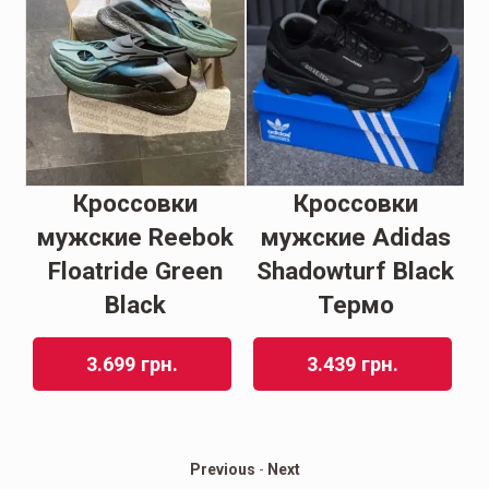
Кроссовки
Кроссовки
 S
мужские Reebok
мужские Adidas
Floatride Green
Shadowturf Black
Black
Термо
3.699
грн.
3.439
грн.
Previous
-
Next