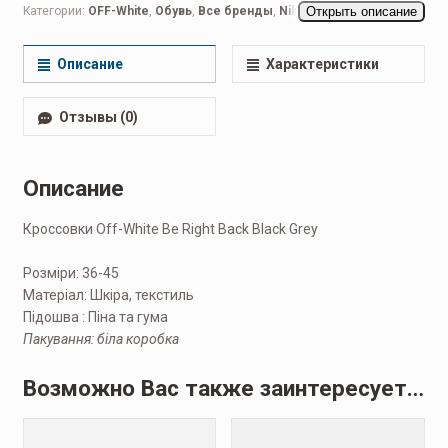
Категории:
OFF-White
,
Обувь
,
Все бренды
,
Nike
,
Открыть описание
Nike Air Force
,
Мужская обувь
,
Беговые мужские
,
Кроссовки мужские
,
Повседневные мужские
Описание
Характеристики
Отзывы (0)
Описание
Кроссовки Off-White Be Right Back Black Grey
Розміри: 36-45
Матеріал: Шкіра, текстиль
Підошва : Піна та гума
Пакування: біла коробка
Возможно Вас также заинтересует…