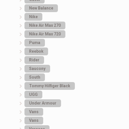
New Balance
Nike
Nike Air Max 270
Nike Air Max 720
Puma
Reebok
Rider
Saucony
South
Tommy Hilfiger Black
UGG
Under Armour
Vans
Vans
Versace