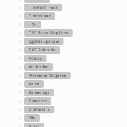
The North Face
Timberland
TNF
TNF Never Stop Lace
Другие Бренды
САТ Colorado
Adidas
Air Jordan
Alexander Mcqueen
Asics
Balenciaga
Converse
Dr.Martens
Fila
Gucci