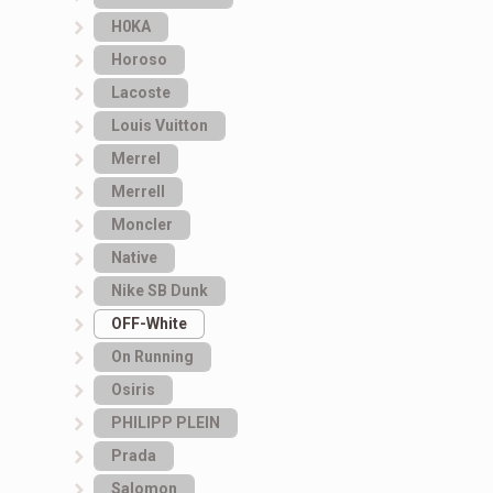
H0KA
Horoso
Lacoste
Louis Vuitton
Merrel
Merrell
Moncler
Native
Nike SB Dunk
OFF-White
On Running
Osiris
PHILIPP PLEIN
Prada
Salomon