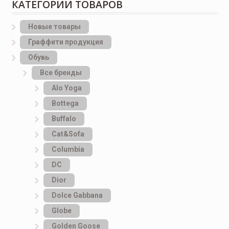
КАТЕГОРИИ ТОВАРОВ
Новые товары
Граффити продукция
Обувь
Все бренды
Alo Yoga
Bottеga
Buffalo
Cat&Sofa
Columbia
DC
Dior
Dolce Gabbana
Globe
Golden Goose