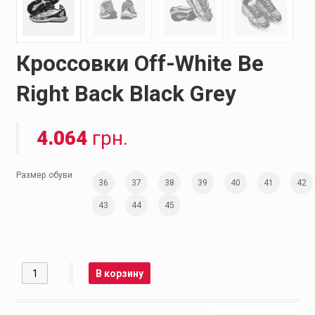
Кроссовки Off-White Be
Right Back Black Grey
4.064
грн.
Размер обуви
36
37
38
39
40
41
42
43
44
45
Количество
В корзину