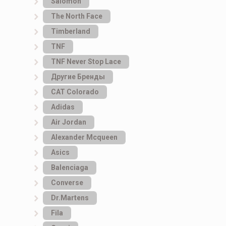
Salomon
The North Face
Timberland
TNF
TNF Never Stop Lace
Другие Бренды
САТ Colorado
Adidas
Air Jordan
Alexander Mcqueen
Asics
Balenciaga
Converse
Dr.Martens
Fila