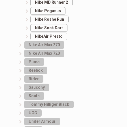
Nike MD Runner 2
Nike Pegasus
Nike Roshe Run
Nike Sock Dart
NikeAir Presto
Nike Air Max 270
Nike Air Max 720
Puma
Reebok
Rider
Saucony
South
Tommy Hilfiger Black
UGG
Under Armour