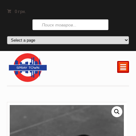
0
грн.
Поиск
товаров
²