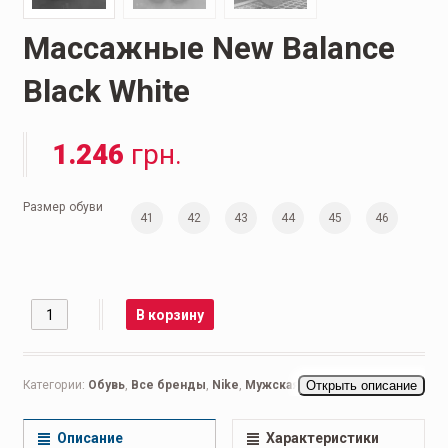
Массажные New Balance
Black White
1.246
грн.
Размер обуви
41
42
43
44
45
46
Количество
В корзину
Категории:
Обувь
,
Все бренды
,
Nike
,
Мужская обувь
Открыть описание
,
Повседневные мужские
,
Сланцы
,
Тапки
,
Тапочки
Описание
Характеристики