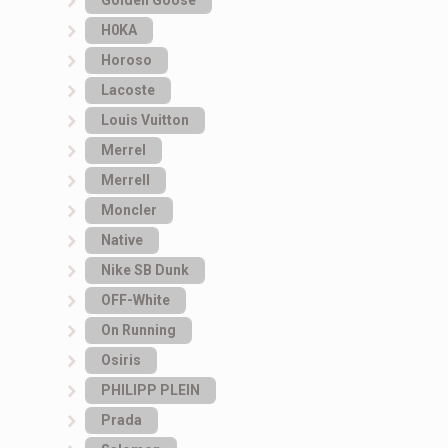
H0KA
Horoso
Lacoste
Louis Vuitton
Merrel
Merrell
Moncler
Native
Nike SB Dunk
OFF-White
On Running
Osiris
PHILIPP PLEIN
Prada