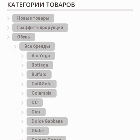
КАТЕГОРИИ ТОВАРОВ
Новые товары
Граффити продукция
Обувь
Все бренды
Alo Yoga
Bottеga
Buffalo
Cat&Sofa
Columbia
DC
Dior
Dolce Gabbana
Globe
Golden Goose