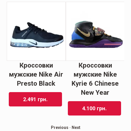
Кроссовки
Кроссовки
rs
мужские Nike Air
мужские Nike
м
Presto Black
Kyrie 6 Chinese
New Year
2.491
грн.
4.100
грн.
Previous
-
Next