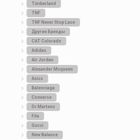
Timberland
TNF
TNF Never Stop Lace
Другие Бренды
САТ Colorado
Adidas
Air Jordan
Alexander Mcqueen
Asics
Balenciaga
Converse
Dr.Martens
Fila
Gucci
New Balance