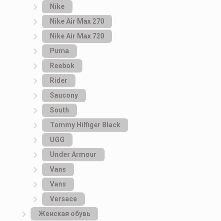
Nike
Nike Air Max 270
Nike Air Max 720
Puma
Reebok
Rider
Saucony
South
Tommy Hilfiger Black
UGG
Under Armour
Vans
Vans
Versace
Женская обувь