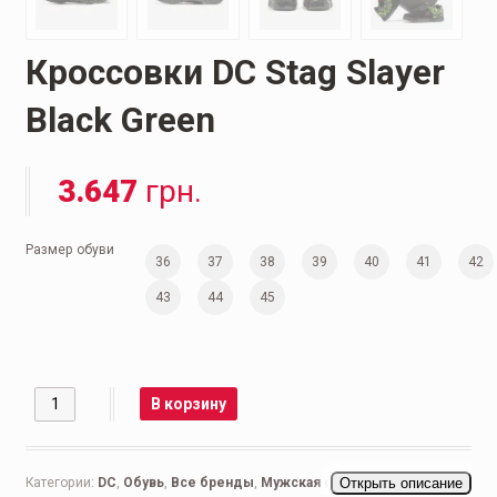
Кроссовки DC Stag Slayer
Black Green
3.647
грн.
Размер обуви
36
37
38
39
40
41
42
43
44
45
Количество
В корзину
Категории:
DC
,
Обувь
,
Все бренды
,
Мужская обувь
Открыть описание
,
Беговые