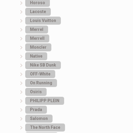
Horoso
Lacoste
Louis Vuitton
Merrel
Merrell
Moncler
Native
Nike SB Dunk
OFF-White
On Running
Osiris
PHILIPP PLEIN
Prada
Salomon
The North Face