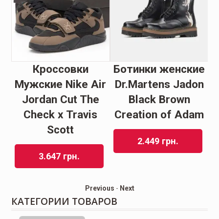
Кроссовки
Ботинки женские
К
Мужские Nike Air
Dr.Martens Jadon
ey
Jordan Cut The
Black Brown
Check x Travis
Сreation of Adam
Scott
2.449
грн.
3.647
грн.
Previous
-
Next
КАТЕГОРИИ ТОВАРОВ