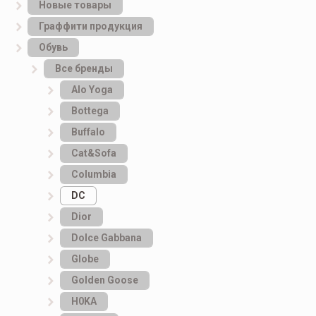
Новые товары
Граффити продукция
Обувь
Все бренды
Alo Yoga
Bottеga
Buffalo
Cat&Sofa
Columbia
DC
Dior
Dolce Gabbana
Globe
Golden Goose
H0KA