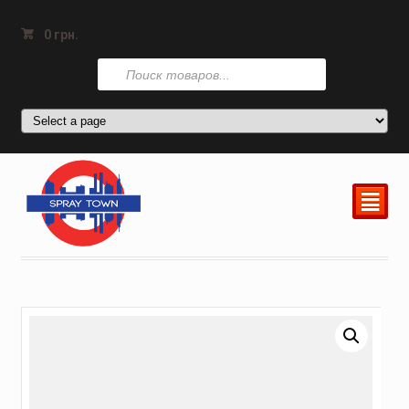
0
грн.
Поиск
товаров
²