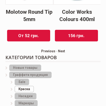
Molotow Round Tip
Color Works
rs
5mm
Colours 400ml
От
52
грн.
156
грн.
Previous
-
Next
КАТЕГОРИИ ТОВАРОВ
Новые товары
Граффити продукция
Sale
Краска
Насадки
Маркеры