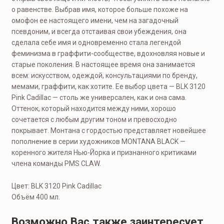
о равенстве. Выбрав имя, которое больше похоже на
омофон ее настоящего имени, чем на загадочный
псевдоним, и всегда отстаивая свои убеждения, она
сделала себе имя и одновременно стала легендой
феминизма в граффити-сообществе, вдохновляя новые и
старые поколения. В настоящее время она занимается
всем: искусством, одеждой, консультациями по бренду,
мемами, граффити, как хотите. Ее выбор цвета — BLK 3120
Pink Cadillac — столь же универсален, как и она сама.
Оттенок, который находится между ними, хорошо
сочетается с любым другим тоном и превосходно
покрывает. Монтана с гордостью представляет новейшее
пополнение в серии художников MONTANA BLACK —
коренного жителя Нью-Йорка и признанного критиками
члена команды PMS CLAW.
Цвет: BLK 3120 Pink Cadillac
Объём 400 мл.
Возможно Вас также заинтересует…