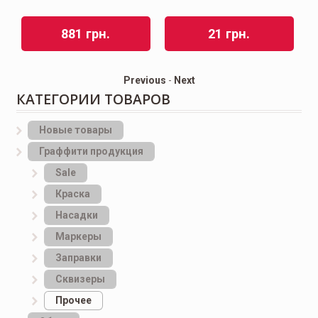
881
грн.
21
грн.
Previous
-
Next
КАТЕГОРИИ ТОВАРОВ
Новые товары
Граффити продукция
Sale
Краска
Насадки
Маркеры
Заправки
Сквизеры
Прочее