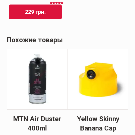
Оценка
5.00
из
229
грн.
5
Похожие товары
l
MTN Air Duster
Yellow Skinny
400ml
Banana Cap