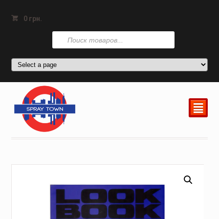
0
грн.
Поиск
товаров
²