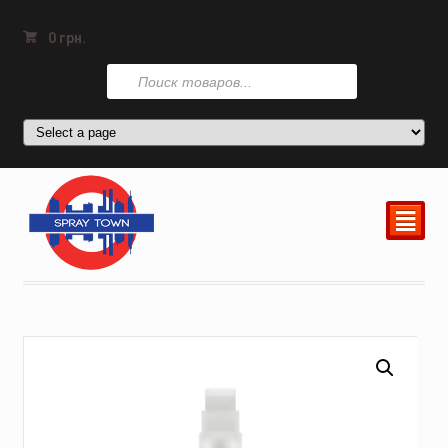
0
грн.
Поиск
товаров
²