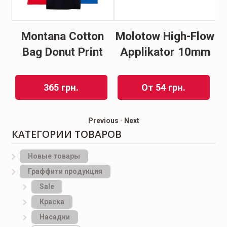
Montana Cotton
Molotow High-Flow
5-
Bag Donut Print
Applikator 10mm
365
грн.
От
54
грн.
Previous
-
Next
КАТЕГОРИИ ТОВАРОВ
Новые товары
Граффити продукция
Sale
Краска
Насадки