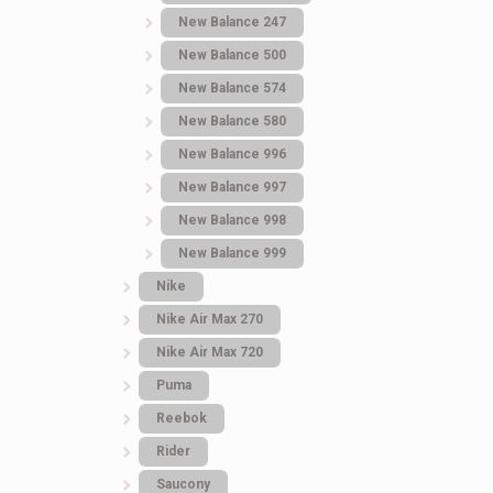
New Balance 247
New Balance 500
New Balance 574
New Balance 580
New Balance 996
New Balance 997
Кроссовки мужские
Кроссовки Мужски
New Balance 998
Nike Air Force Low
Asics Gel-Sonoma 1
New Balance 999
Dark Grey Зимние
50 Future
Nike
Nike Air Max 270
4.260
грн.
3.377
грн.
Nike Air Max 720
Puma
Reebok
Rider
Saucony