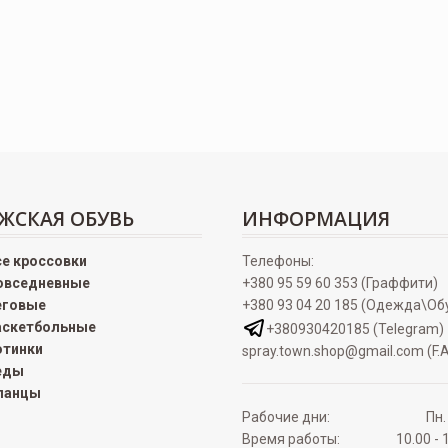
ЖСКАЯ ОБУВЬ
ИНФОРМАЦИЯ
се кроссовки
Телефоны:
овседневные
+380 95 59 60 353 (Граффити)
еговые
+380 93 04 20 185 (Одежда\Об
аскетбольные
+380930420185 (Telegram)
отинки
spray.town.shop@gmail.com (F.A
еды
ланцы
Рабочие дни:
Пн.
Время работы:
10.00 - 