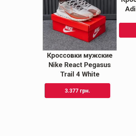
ict Sneakers
Adi
46
грн.
Кроссовки мужские
Nike React Pegasus
Trail 4 White
3.377
грн.