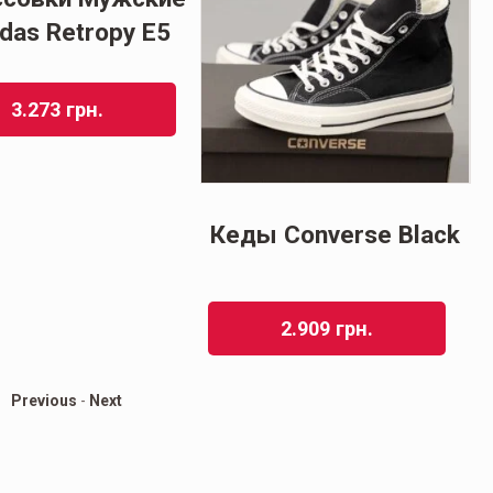
das Retropy E5
3.273
грн.
Кеды Converse Black
2.909
грн.
Previous
-
Next