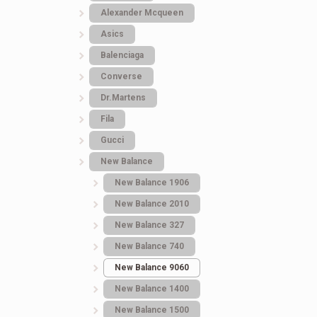
Alexander Mcqueen
Asics
Balenciaga
Converse
Dr.Martens
Fila
Gucci
New Balance
New Balance 1906
New Balance 2010
New Balance 327
New Balance 740
New Balance 9060
New Balance 1400
New Balance 1500