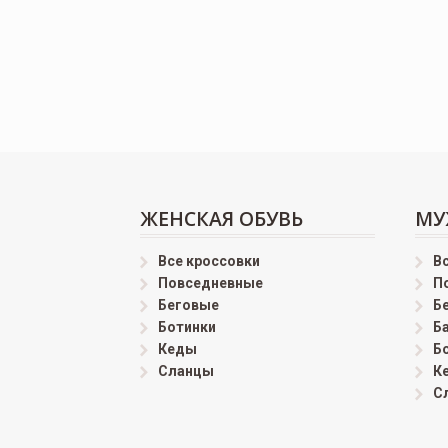
ЖЕНСКАЯ ОБУВЬ
МУ
Все кроссовки
В
Повседневные
П
Беговые
Б
Ботинки
Б
Кеды
Б
Сланцы
К
С