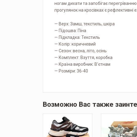
ногам дихати та запобігає перегріванню 
прогулянок на кросівках є рефлективні 
— Верх: Замш, текстиль, шкіра
— Підошва: Піна
— Підкладка: Текстиль
— Колір: коричневий
— Сезон: весна, літо, осінь
— Комплект: Взуття, коробка
— Країна виробник: В’єтнам
— Розміри: 36-40
Возможно Вас также заинт