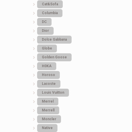
Cat&Sofa
Columbia
DC
Dior
Dolce Gabbana
Globe
Golden Goose
H0KA
Horoso
Lacoste
Louis Vuitton
Merrel
Merrell
Moncler
Native