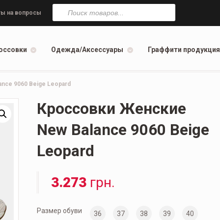
Поиск
товаров
ы на вопросы
оссовки
Одежда/Аксессуары
Граффити продукция
nce 9060 Beige Leopard
Кроссовки Женские
New Balance 9060 Beige
Leopard
3.273
грн.
Размер обуви
36
37
38
39
40