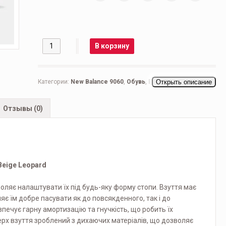
Количество
В корзину
Категории:
New Balance 9060
,
Обувь
,
Все бренды
Открыть описание
,
Мужская обувь
,
Беговые мужские
,
Кроссовки мужские
,
Повседневные мужские
Отзывы (0)
Beige Leopard
оляє налаштувати їх під будь-яку форму стопи. Взуття має
є їм добре пасувати як до повсякденного, так і до
печує гарну амортизацію та гнучкість, що робить їх
Верх взуття зроблений з дихаючих матеріалів, що дозволяє