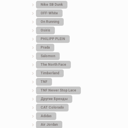
Nike SB Dunk
OFF-White
On Running
Osiris
PHILIPP PLEIN
Prada
Salomon
The North Face
Timberland
TNF
TNF Never Stop Lace
Другие Бренды
САТ Colorado
Adidas
Air Jordan