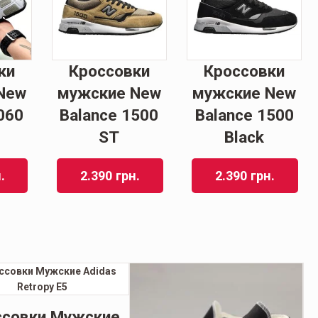
ки
Кроссовки
Кроссовки
New
мужские New
мужские New
060
Balance 1500
Balance 1500
ST
Black
.
2.390
грн.
2.390
грн.
ссовки Мужские