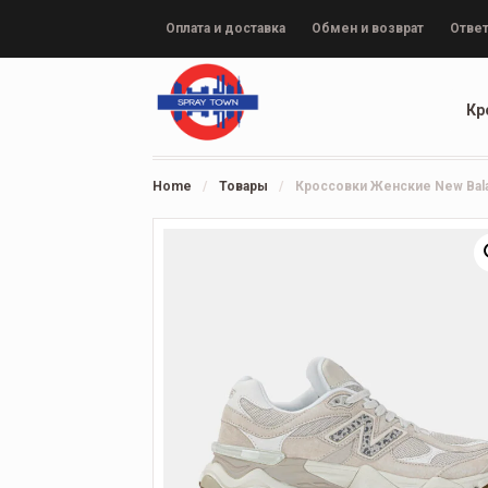
Оплата и доставка
Обмен и возврат
Ответ
Кр
Home
/
Товары
/
Кроссовки Женские New Bala