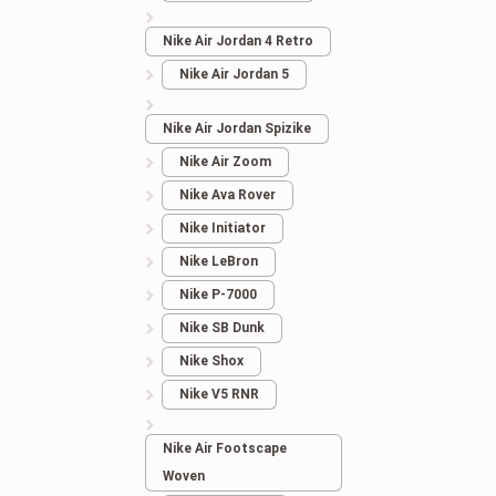
Кроссовки Adidas
Nike Air Jordan 4 Retro
Yeezy 500
Nike Air Jordan 5
Nike Air Jordan Spizike
3.126
грн.
Nike Air Zoom
Nike Ava Rover
Nike Initiator
Nike LeBron
Nike P-7000
Nike SB Dunk
Nike Shox
Nike V5 RNR
Nike Air Footscape
Woven