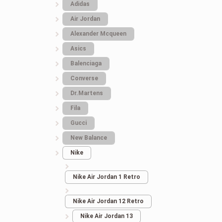
Adidas
Air Jordan
Alexander Mcqueen
Asics
Balenciaga
Converse
Dr.Martens
Fila
Gucci
Кроссовки Мужски
New Balance
Nike Air Max 90 Whit
Nike
Grey Gore Tex
Nike Air Jordan 1 Retro
3.439
грн.
Nike Air Jordan 12 Retro
Nike Air Jordan 13