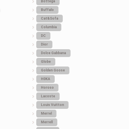
Bottеga
Buffalo
Cat&Sofa
Columbia
DC
Dior
Dolce Gabbana
Globe
Golden Goose
H0KA
Horoso
Lacoste
Louis Vuitton
Merrel
Merrell