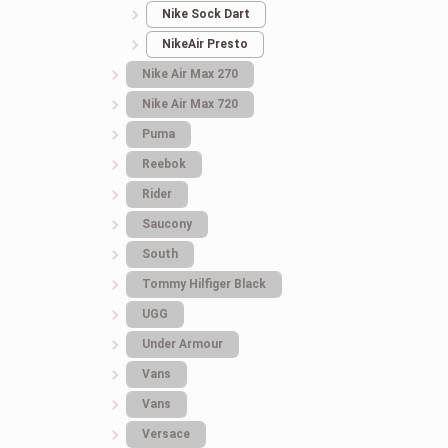
Nike Sock Dart
NikeAir Presto
Nike Air Max 270
Nike Air Max 720
Puma
Reebok
Rider
Saucony
South
Tommy Hilfiger Black
UGG
Under Armour
Vans
Vans
Versace