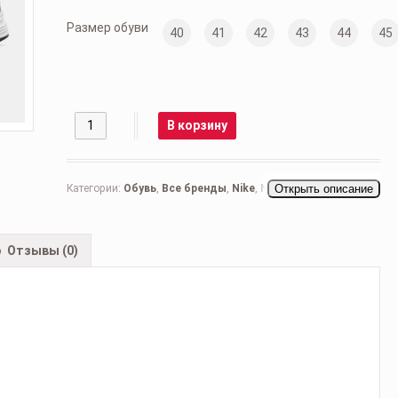
Размер обуви
40
41
42
43
44
45
Количество
В корзину
Категории:
Обувь
,
Все бренды
,
Nike
,
Nike Air Force
Открыть описание
,
Мужская обувь
,
Беговые мужские
,
Кроссовки мужские
,
Повседневные мужские
Отзывы (0)