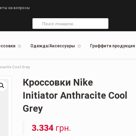
еты на вопросы
Поиск
товаров
оссовки
Одежда/Аксессуары
Граффити продукция
hracite Cool Grey
Кроссовки Nike
Initiator Anthracite Cool
Grey
3.334
грн.