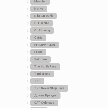
Moncler
Native
Nike SB Dunk
OFF-White
On Running
Osiris
PHILIPP PLEIN
Prada
Salomon
The North Face
Timberland
TNF
TNF Never Stop Lace
Другие Бренды
САТ Colorado