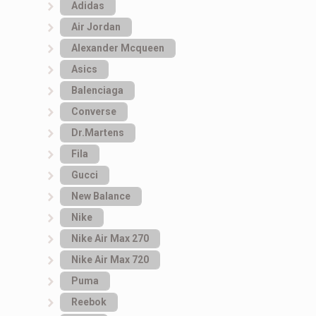
Adidas
Air Jordan
Alexander Mcqueen
Asics
Balenciaga
Converse
Dr.Martens
Fila
Gucci
New Balance
Nike
Nike Air Max 270
Nike Air Max 720
Puma
Reebok