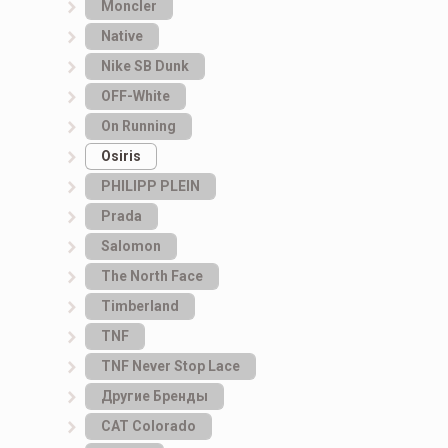
Moncler
Native
Nike SB Dunk
OFF-White
On Running
Osiris
PHILIPP PLEIN
Prada
Salomon
The North Face
Timberland
TNF
TNF Never Stop Lace
Другие Бренды
САТ Colorado