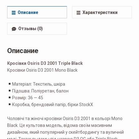
мужские
,
Кроссовки мужские
,
Повседневные мужские
Описание
Характеристики
Отзывы (0)
Описание
Кросівки Osiris D3 2001 Triple Black
Кросівки Osiris D3 2001 Mono Black
Матеріал: Текстиль, шкіра
Підошва: Поліуретан, балон
Розмір: 36 — 45
Коробка, брендовий папір, бірки StockX
Чоловічі та жіночі кросівки Osiris D3 2001 в кольорі Mono
Black. Це культова модель, відома своїм масивним
дизайном, який популярний у скейтбордингу та вуличній
моді. Також выдомы під назвою D3 OG або Triple Black