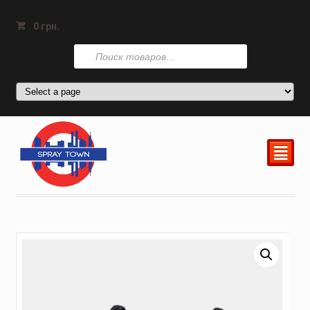
0
грн.
Поиск
товаров
²