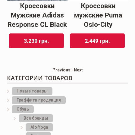
Кроссовки
Кроссовки
ие
Мужские Adidas
мужские Puma
М
Response CL Black
Oslo-City
P
3.230
грн.
2.449
грн.
Previous
-
Next
КАТЕГОРИИ ТОВАРОВ
Новые товары
Граффити продукция
Обувь
Все бренды
Alo Yoga