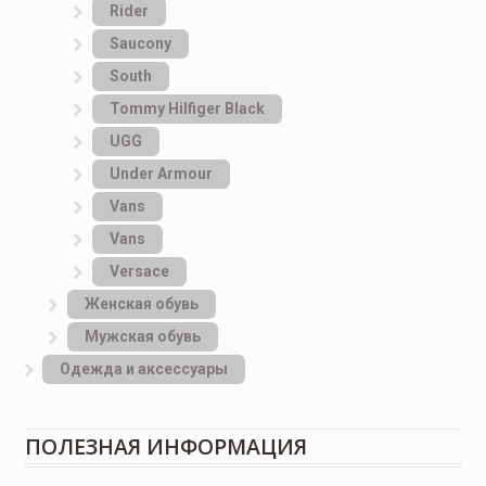
Rider
Saucony
South
Tommy Hilfiger Black
UGG
Under Armour
Vans
Vans
Versace
Женская обувь
Мужская обувь
Одежда и аксессуары
ПОЛЕЗНАЯ ИНФОРМАЦИЯ