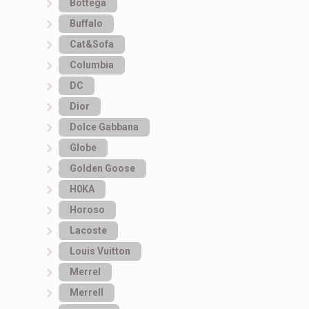
Bottеga
Buffalo
Cat&Sofa
Columbia
DC
Dior
Dolce Gabbana
Globe
Golden Goose
H0KA
Horoso
Lacoste
Louis Vuitton
Merrel
Merrell