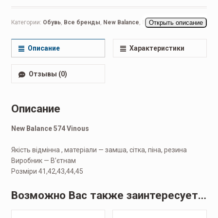
Категории:
Обувь
,
Все бренды
,
New Balance
,
New Balance 999
Открыть описание
,
Мужская обувь
,
Беговые мужские
,
Кроссовки мужские
,
Повседневные мужские
Описание
Характеристики
Отзывы (0)
Описание
New Balance 574 Vinous
Якість відмінна , матеріали — замша, сітка, піна, резина
Виробник — В’єтнам
Розміри 41,42,43,44,45
Возможно Вас также заинтересует…