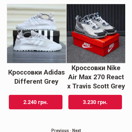
Кроссовки Nike
Кроссовки Adidas
К
ir
Air Mаx 270 Reасt
Different Grey
LA
x Trаvis Scоtt Grey
2.240
грн.
3.230
грн.
Previous
-
Next