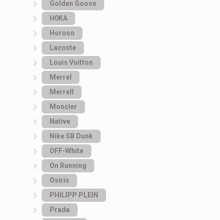
Golden Goose
H0KA
Horoso
Lacoste
Louis Vuitton
Merrel
Merrell
Moncler
Native
Nike SB Dunk
OFF-White
On Running
Osiris
PHILIPP PLEIN
Prada