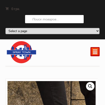
0
грн.
Поиск
товаров
²