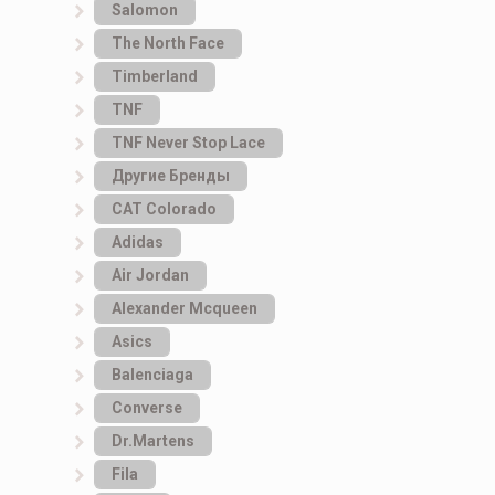
Salomon
The North Face
Timberland
TNF
TNF Never Stop Lace
Другие Бренды
САТ Colorado
Adidas
Air Jordan
Alexander Mcqueen
Asics
Balenciaga
Converse
Dr.Martens
Fila