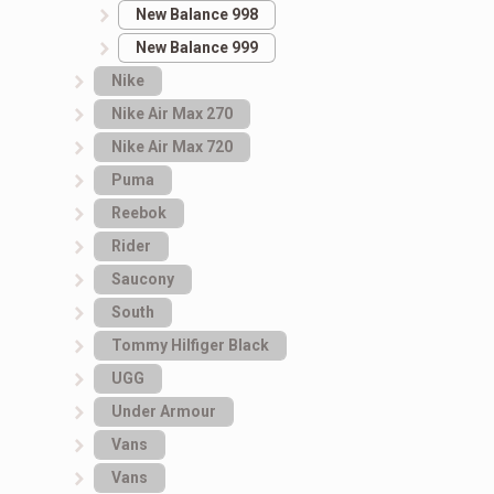
New Balance 998
New Balance 999
Nike
Nike Air Max 270
Nike Air Max 720
Puma
Reebok
Rider
Saucony
South
Tommy Hilfiger Black
UGG
Under Armour
Vans
Vans