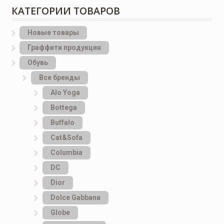
КАТЕГОРИИ ТОВАРОВ
Новые товары
Граффити продукция
Обувь
Все бренды
Alo Yoga
Bottеga
Buffalo
Cat&Sofa
Columbia
DC
Dior
Dolce Gabbana
Globe