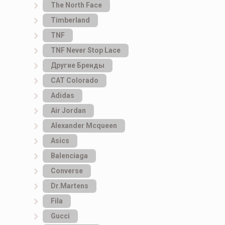
The North Face
Timberland
TNF
TNF Never Stop Lace
Другие Бренды
САТ Colorado
Adidas
Air Jordan
Alexander Mcqueen
Asics
Balenciaga
Converse
Dr.Martens
Fila
Gucci