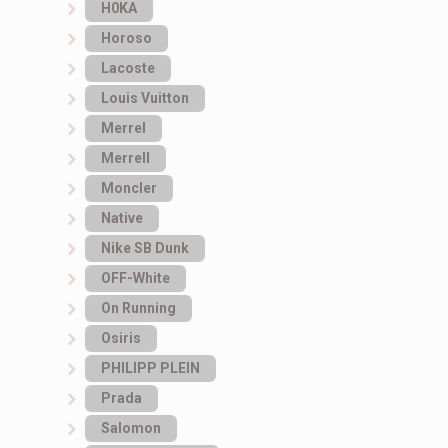
H0KA
Horoso
Lacoste
Louis Vuitton
Merrel
Merrell
Moncler
Native
Nike SB Dunk
OFF-White
On Running
Osiris
PHILIPP PLEIN
Prada
Salomon