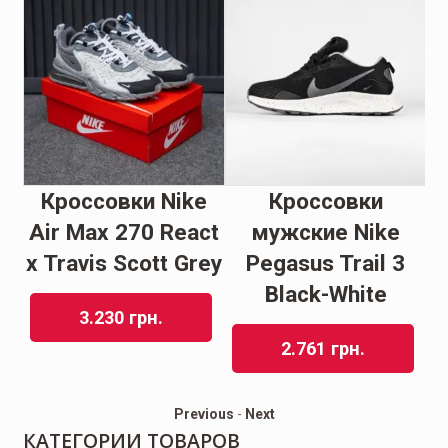
Кроссовки Nike
Кроссовки
Air Mаx 270 Reасt
мужские Nike
y
x Trаvis Scоtt Grey
Pegasus Trail 3
Black-White
3.230
грн.
2.761
грн.
Previous
-
Next
КАТЕГОРИИ ТОВАРОВ