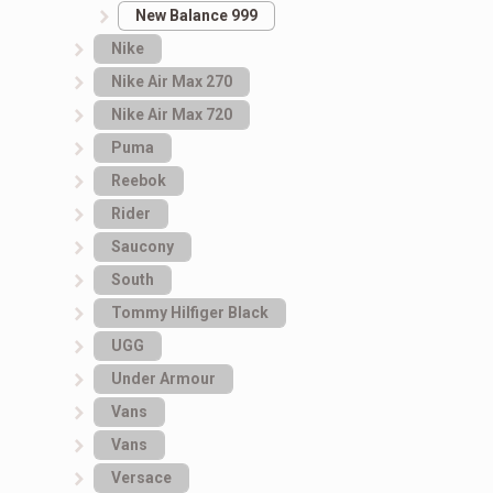
New Balance 999
Nike
Nike Air Max 270
Nike Air Max 720
Puma
Reebok
Rider
Saucony
South
Tommy Hilfiger Black
UGG
Under Armour
Vans
Vans
Versace