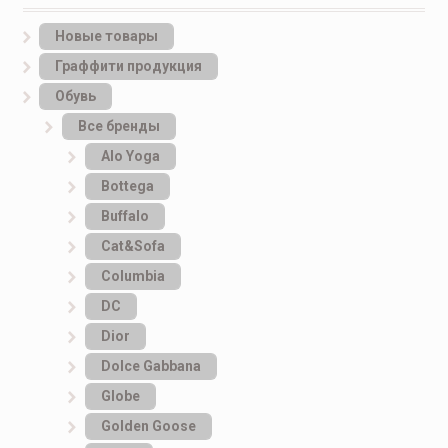
Новые товары
Граффити продукция
Обувь
Все бренды
Alo Yoga
Bottеga
Buffalo
Cat&Sofa
Columbia
DC
Dior
Dolce Gabbana
Globe
Golden Goose