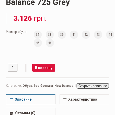
Balance 725 Grey
3.126
грн.
Размер обуви
37
38
39
41
42
43
44
45
46
Количество
В корзину
Категории:
Обувь
,
Все бренды
,
New Balance
,
New Balance 574
Открыть описание
,
Мужская обувь
,
Беговые мужские
,
Кроссовки мужские
,
Повседневные мужские
Описание
Характеристики
Отзывы (0)