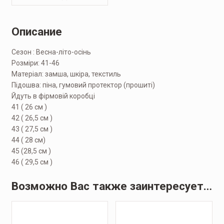
Описание
Сезон : Весна-літо-осінь
Розміри: 41-46
Матеріал: замша, шкіра, текстиль
Підошва: піна, гумовий протектор (прошиті)
Йдуть в фірмовій коробці
41 ( 26 см )
42 ( 26,5 см )
43 ( 27,5 см )
44 ( 28 см)
45 (28,5 см )
46 ( 29,5 см )
Возможно Вас также заинтересует…