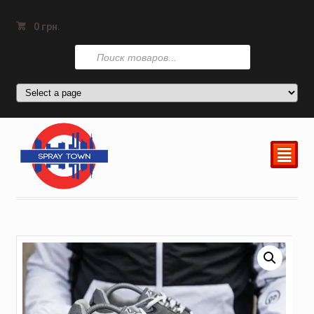
0
грн.
Поиск
товаров
²