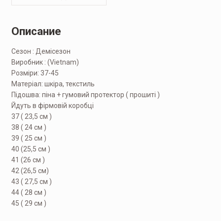
Описание
Сезон : Демісезон
Виробник : (Vietnam)
Розміри: 37-45
Матеріал: шкіра, текстиль
Підошва: піна + гумовий протектор ( прошиті )
Йдуть в фірмовій коробці
37 ( 23,5 см )
38 ( 24 см )
39 ( 25 см )
40 (25,5 см )
41 (26 см )
42 (26,5 см)
43 ( 27,5 см )
44 ( 28 см )
45 ( 29 см )