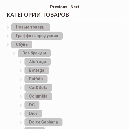
Previous
-
Next
КАТЕГОРИИ ТОВАРОВ
Новые товары
Граффити продукция
Обувь
Все бренды
Alo Yoga
Bottеga
Buffalo
Cat&Sofa
Columbia
DC
Dior
Dolce Gabbana