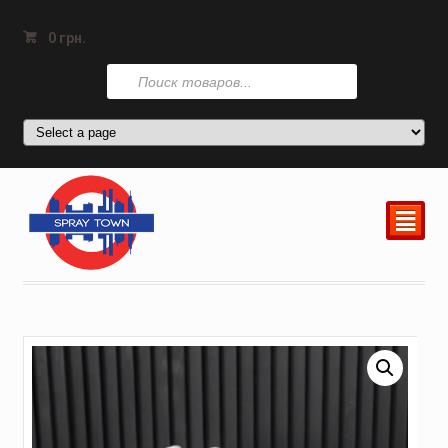
0
грн.
Поиск
товаров
²