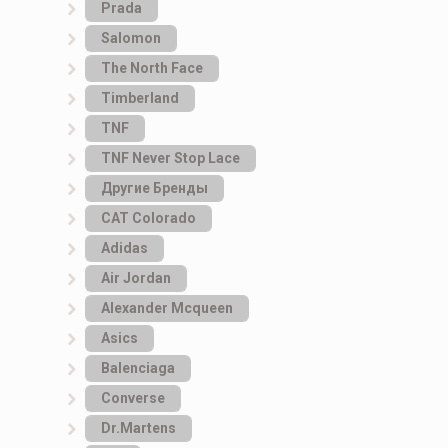
Prada
Salomon
The North Face
Timberland
TNF
TNF Never Stop Lace
Другие Бренды
САТ Colorado
Adidas
Air Jordan
Alexander Mcqueen
Asics
Balenciaga
Converse
Dr.Martens