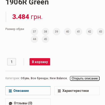
1906R Green
3.484
грн.
Размер обуви
37
38
39
40
41
42
43
44
45
Количество
В корзину
Категории:
Обувь
,
Все бренды
,
New Balance
,
New Balance 999
Открыть описание
,
Nike
Air Max
,
Мужская обувь
,
Беговые мужские
,
Кроссовки мужские
,
Повседневные мужские
Описание
Характеристики
Отзывы (0)