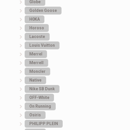
Globe
Golden Goose
H0KA
Horoso
Lacoste
Louis Vuitton
Merrel
Merrell
Moncler
Native
Nike SB Dunk
OFF-White
On Running
Osiris
PHILIPP PLEIN