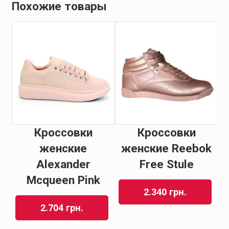
Похожие товары
Кроссовки
Кроссовки
ir
женские
женские Reebok
М
Alexander
Free Stule
e
Mcqueen Pink
2.340
грн.
2.704
грн.