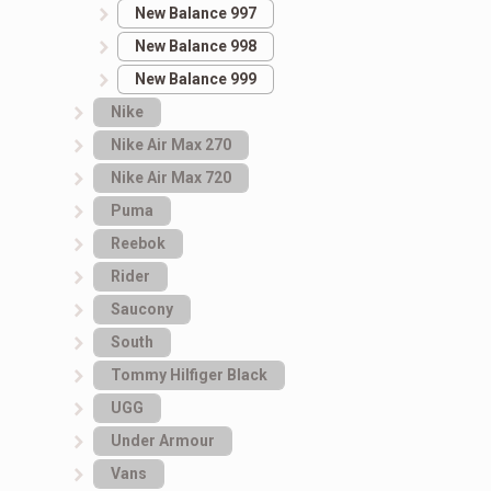
New Balance 997
New Balance 998
New Balance 999
Nike
Nike Air Max 270
Nike Air Max 720
Puma
Reebok
Rider
Saucony
South
Tommy Hilfiger Black
UGG
Under Armour
Vans