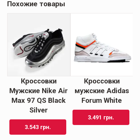
Похожие товары
е
Кроссовки
Кроссовки
k
Мужские Nike Air
мужские Adidas
М
ft
Max 97 QS Black
Forum White
Silver
3.491
грн.
3.543
грн.