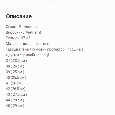
Описание
Сезон : Демісезон
Виробник : (Vietnam)
Розміри: 37-45
Матеріал: шкіра, текстиль
Підошва: піна + гумовий протектор ( прошиті )
Йдуть в фірмовій коробці
37 ( 23,5 см )
38 ( 24 см )
39 ( 25 см )
40 (25,5 см )
41 (26 см )
42 (26,5 см)
43 ( 27,5 см )
44 ( 28 см )
45 ( 29 см )