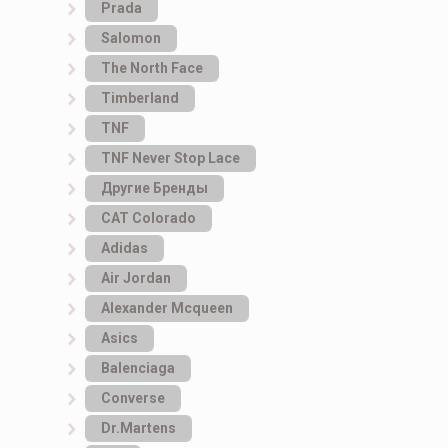
Prada
Salomon
The North Face
Timberland
TNF
TNF Never Stop Lace
Другие Бренды
САТ Colorado
Adidas
Air Jordan
Alexander Mcqueen
Asics
Balenciaga
Converse
Dr.Martens