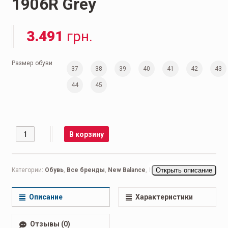
1906R Grey
3.491
грн.
Размер обуви
37
38
39
40
41
42
43
44
45
Количество
В корзину
Категории:
Обувь
,
Все бренды
,
New Balance
,
New Balance 999
Открыть описание
,
Nike
Air Max
,
Мужская обувь
,
Беговые мужские
,
Кроссовки мужские
,
Повседневные мужские
Описание
Характеристики
Отзывы (0)