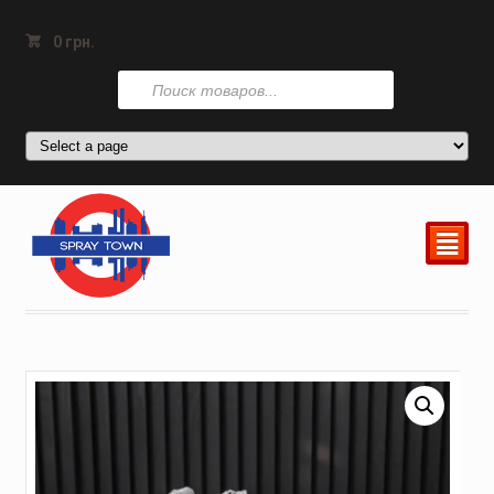
0
грн.
Поиск
товаров
²