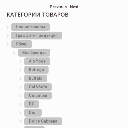
Previous
-
Next
КАТЕГОРИИ ТОВАРОВ
Новые товары
Граффити продукция
Обувь
Все бренды
Alo Yoga
Bottеga
Buffalo
Cat&Sofa
Columbia
DC
Dior
Dolce Gabbana