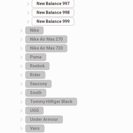
New Balance 997
New Balance 998
New Balance 999
Nike
Nike Air Max 270
Nike Air Max 720
Puma
Reebok
Rider
Saucony
South
Tommy Hilfiger Black
UGG
Under Armour
Vans