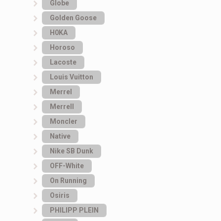
Globe
Golden Goose
H0KA
Horoso
Lacoste
Louis Vuitton
Merrel
Merrell
Moncler
Native
Nike SB Dunk
OFF-White
On Running
Osiris
PHILIPP PLEIN